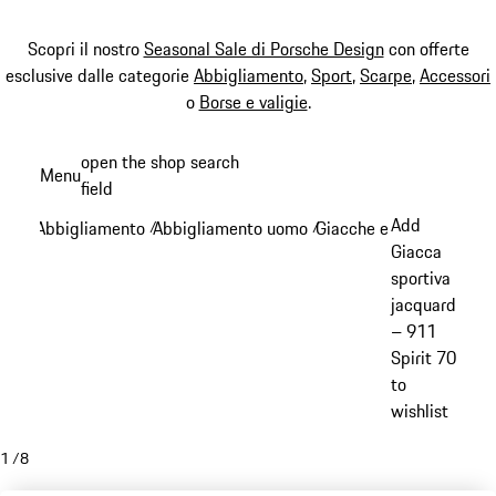
Scopri il nostro
Seasonal Sale di Porsche Design
con offerte
esclusive dalle categorie
Abbigliamento
,
Sport
,
Scarpe
,
Accessori
o
Borse e valigie
.
Passa
open the shop search
Menu
al
field
My sh
contenuto
Add
Abbigliamento
Abbigliamento uomo
Giacche e cappotti
/
/
/
principale
Giacca
sportiva
jacquard
– 911
Spirit 70
to
wishlist
1
/
8