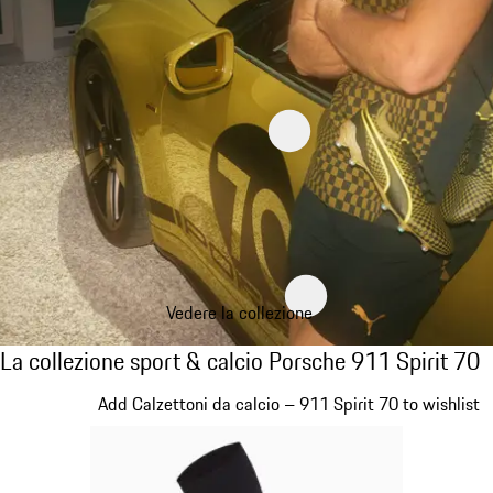
Vedere la collezione
La collezione sport & calcio Porsche 911 Spi
La collezione sport & calcio Porsche 911 Spirit 70
Diapositiva 1 di 8
Add Calzettoni da calcio – 911 Spirit 70 to wishlist