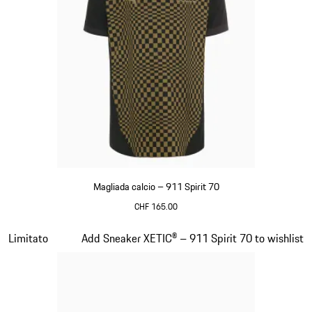
Magliada calcio – 911 Spirit 70
CHF 165.00
Nero
Diapositiva 5 di 8
Limitato
Add Sneaker XETIC® – 911 Spirit 70 to wishlist