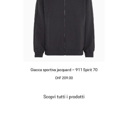
Giacca sportiva jacquard – 911 Spirit 70
CHF 209.00
Nero
Scopri tutti i prodotti
Torna
all'inizio
della
galleria