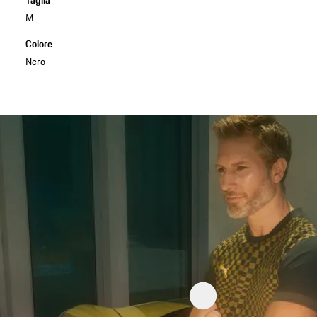
M
Colore
Nero