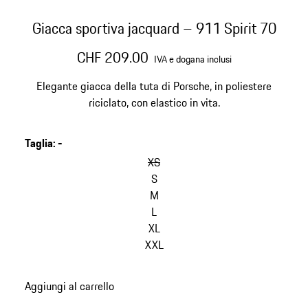
Giacca sportiva jacquard – 911 Spirit 70
CHF 209.00
IVA e dogana inclusi
Elegante giacca della tuta di Porsche, in poliestere
riciclato, con elastico in vita.
Taglia
:
-
XS
S
M
L
XL
XXL
Aggiungi al carrello