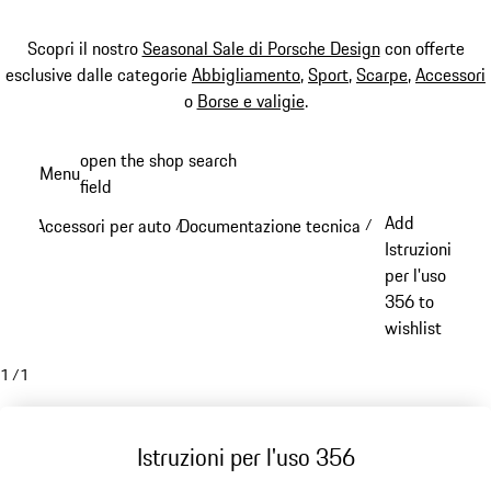
Scopri il nostro
Seasonal Sale di Porsche Design
con offerte
esclusive dalle categorie
Abbigliamento
,
Sport
,
Scarpe
,
Accessori
o
Borse e valigie
.
Passa
open the shop search
Menu
al
field
My sh
contenuto
Add
Accessori per auto
Documentazione tecnica
/
/
principale
Istruzioni
per l'uso
356 to
wishlist
1
/
1
Istruzioni per l'uso 356