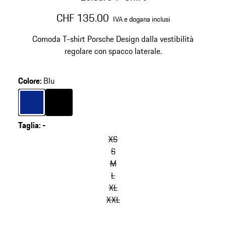
CHF 135.00
IVA e dogana inclusi
Comoda T-shirt Porsche Design dalla vestibilità
regolare con spacco laterale.
Colore
:
Blu
Colore
Blu
Colore
Nero
Taglia
:
-
XS
S
M
L
XL
XXL