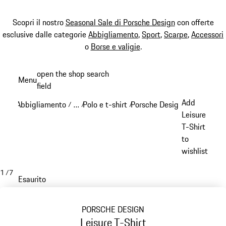
Scopri il nostro
Seasonal Sale di Porsche Design
con offerte
esclusive dalle categorie
Abbigliamento
,
Sport
,
Scarpe
,
Accessori
o
Borse e valigie
.
Passa
open the shop search
Menu
al
field
My sh
contenuto
Add
Abbigliamento
…
Polo e t-shirt
Porsche Design Polo & t-shi
/
/
/
principale
Reveal collapsed breadcrumb items
Leisure
T-Shirt
to
wishlist
1
/
7
Esaurito
PORSCHE DESIGN
Leisure T-Shirt