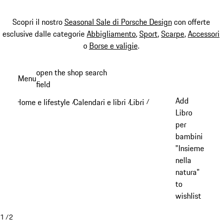
Scopri il nostro
Seasonal Sale di Porsche Design
con offerte
esclusive dalle categorie
Abbigliamento
,
Sport
,
Scarpe
,
Accessori
o
Borse e valigie
.
Passa
open the shop search
Menu
al
field
My sh
contenuto
Add
Home e lifestyle
Calendari e libri
Libri
/
/
/
principale
Libro
per
bambini
"Insieme
nella
natura"
to
wishlist
1
/
2