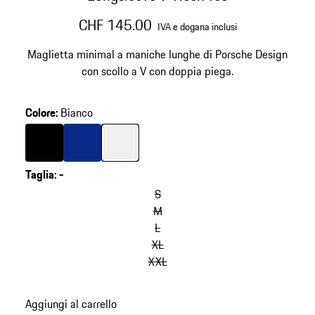
CHF 145.00
IVA e dogana inclusi
Maglietta minimal a maniche lunghe di Porsche Design
con scollo a V con doppia piega.
Colore
:
Bianco
Colore
Nero
Colore
Blu
Colore
Bianco
Taglia
:
-
S
M
L
XL
XXL
Aggiungi al carrello