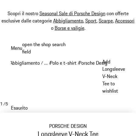
Scopri il nostro
Seasonal Sale di Porsche Design
con offerte
esclusive dalle categorie
Abbigliamento
,
Sport
,
Scarpe
,
Accessori
o
Borse e valigie
.
Passa
open the shop search
Menu
al
field
My sh
contenuto
Add
Abbigliamento
…
Polo e t-shirt
Porsche Design Polo & t-shi
/
/
/
principale
Reveal collapsed breadcrumb items
Longsleeve
V-Neck
Tee to
wishlist
1
/
5
Esaurito
PORSCHE DESIGN
Longsleeve V-Neck Tee