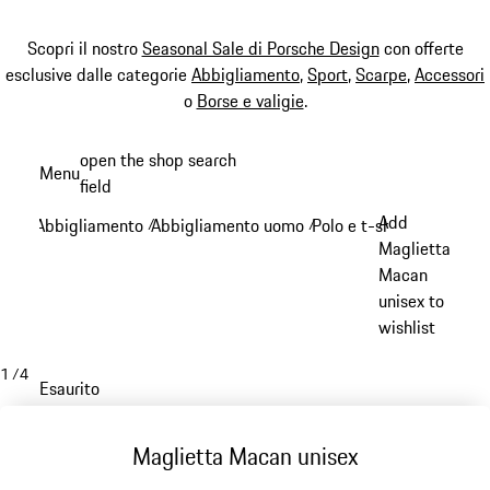
Scopri il nostro
Seasonal Sale di Porsche Design
con offerte
esclusive dalle categorie
Abbigliamento
,
Sport
,
Scarpe
,
Accessori
o
Borse e valigie
.
Passa
open the shop search
Menu
al
field
My sh
contenuto
Add
Abbigliamento
Abbigliamento uomo
Polo e t-shirt
/
/
/
principale
Maglietta
Macan
unisex to
wishlist
1
/
4
Esaurito
Maglietta Macan unisex