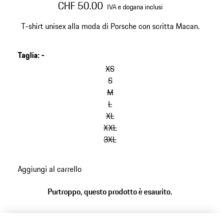
CHF 50.00
IVA e dogana inclusi
T-shirt unisex alla moda di Porsche con scritta Macan.
Taglia
:
-
salta
le
XS
varianti
S
(Taglia)
M
L
XL
XXL
3XL
torna
Aggiungi al carrello
alle
varianti
Purtroppo, questo prodotto è esaurito.
(Taglia)