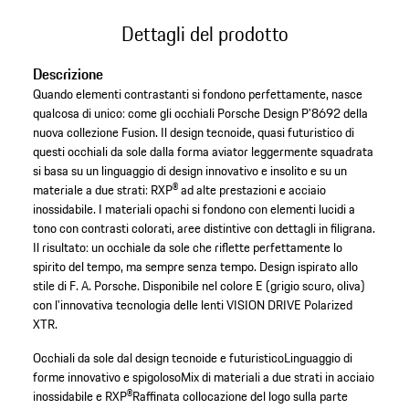
Dettagli del prodotto
Descrizione
Quando elementi contrastanti si fondono perfettamente, nasce
qualcosa di unico: come gli occhiali Porsche Design P'8692 della
nuova collezione Fusion. Il design tecnoide, quasi futuristico di
questi occhiali da sole dalla forma aviator leggermente squadrata
si basa su un linguaggio di design innovativo e insolito e su un
materiale a due strati: RXP® ad alte prestazioni e acciaio
inossidabile. I materiali opachi si fondono con elementi lucidi a
tono con contrasti colorati, aree distintive con dettagli in filigrana.
Il risultato: un occhiale da sole che riflette perfettamente lo
spirito del tempo, ma sempre senza tempo. Design ispirato allo
stile di F. A. Porsche. Disponibile nel colore E (grigio scuro, oliva)
con l'innovativa tecnologia delle lenti VISION DRIVE Polarized
XTR.
Occhiali da sole dal design tecnoide e futuristico
Linguaggio di
forme innovativo e spigoloso
Mix di materiali a due strati in acciaio
inossidabile e RXP®
Raffinata collocazione del logo sulla parte