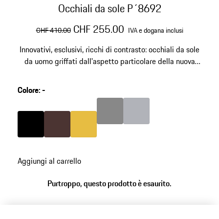
Occhiali da sole P´8692
prezzo originale
prezzo di vendita
IVA e dogana inclusi
CHF 255.00
CHF 410.00
IVA e dogana inclusi
Innovativi, esclusivi, ricchi di contrasto: occhiali da sole
da uomo griffati dall'aspetto particolare della nuova
serie Fusion di Porsche Design. In acciaio inossidabile e
RXP® ad alte prestazioni. Numero modello: P´8692
Colore
:
-
Colore
Grigio Scuro
Colore
Argento
Colore
Nero
Colore
Marrone
Colore
Oro
Aggiungi al carrello
Purtroppo, questo prodotto è esaurito.