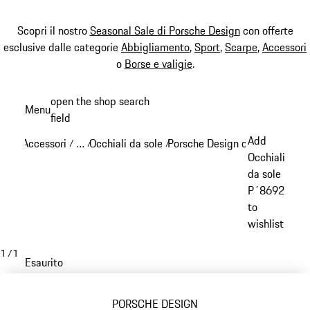
Scopri il nostro
Seasonal Sale di Porsche Design
con offerte
esclusive dalle categorie
Abbigliamento
,
Sport
,
Scarpe
,
Accessori
o
Borse e valigie
.
Passa
open the shop search
Menu
al
field
My sh
contenuto
Add
Accessori
…
Occhiali da sole
Porsche Design occhiali da sol
/
/
/
principale
Reveal collapsed breadcrumb items
Occhiali
da sole
P´8692
to
wishlist
1
/
1
Esaurito
PORSCHE DESIGN