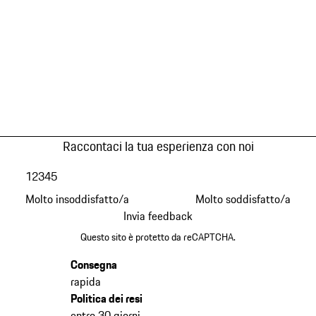
Raccontaci la tua esperienza con noi
1
2
3
4
5
Molto insoddisfatto/a
Molto soddisfatto/a
Invia feedback
Questo sito è protetto da reCAPTCHA.
Consegna
rapida
Politica dei resi
entro 30 giorni