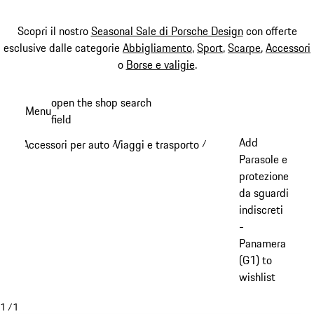
Scopri il nostro
Seasonal Sale di Porsche Design
con offerte
esclusive dalle categorie
Abbigliamento
,
Sport
,
Scarpe
,
Accessori
o
Borse e valigie
.
Passa
open the shop search
Menu
al
field
My sh
contenuto
Add
Accessori per auto
Viaggi e trasporto
/
/
principale
Parasole e
protezione
da sguardi
indiscreti
-
Panamera
(G1) to
wishlist
1
/
1