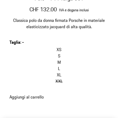
CHF 132.00
IVA e dogana inclusi
Classica polo da donna firmata Porsche in materiale
elasticizzato jacquard di alta qualità.
Taglia
:
-
XS
S
M
L
XL
XXL
Aggiungi al carrello