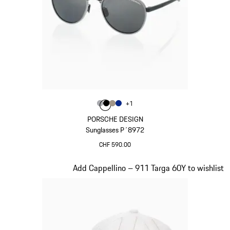
Colore
+
1
Colore
Colore
Colore
Colore
Grigio
Nero
Palladio Metallizzato
Blu
PORSCHE DESIGN
Sunglasses P´8972
CHF 590.00
Grigio
Diapositiva 3 di 20
Add Cappellino – 911 Targa 60Y to wishlist