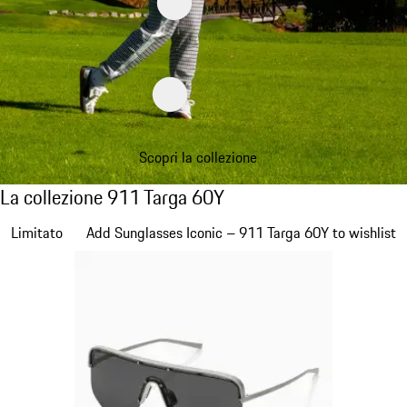
Scopri la collezione
La collezione 911 Targa 60Y
La collezione 911 Targa 60Y
Diapositiva 1 di 20
Limitato
Add Sunglasses Iconic – 911 Targa 60Y to wishlist