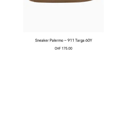
Sneaker Palermo – 911 Targa 60Y
CHF 175.00
Bianco
Torna
all'inizio
della
galleria
dei
prodotti