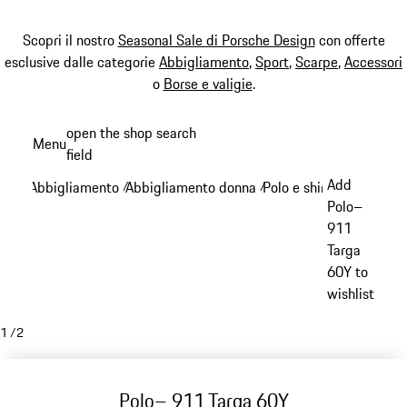
Scopri il nostro
Seasonal Sale di Porsche Design
con offerte
esclusive dalle categorie
Abbigliamento
,
Sport
,
Scarpe
,
Accessori
o
Borse e valigie
.
Passa
open the shop search
Menu
al
field
My sh
contenuto
Add
Abbigliamento
Abbigliamento donna
Polo e shirts - donna
/
/
/
principale
Polo–
911
Targa
60Y to
wishlist
1
/
2
Polo– 911 Targa 60Y