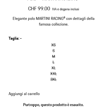
CHF 99.00
IVA e dogana inclusi
Elegante polo MARTINI RACING® con dettagli della
famosa collezione.
Taglia
:
-
salta
le
XS
varianti
S
(Taglia)
M
L
XL
XXL
3XL
torna
Aggiungi al carrello
alle
varianti
Purtroppo, questo prodotto è esaurito.
(Taglia)