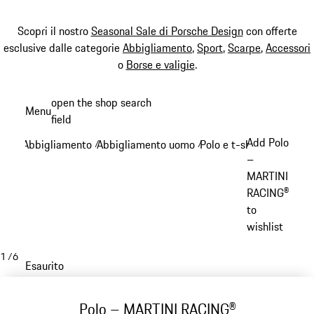
Scopri il nostro
Seasonal Sale di Porsche Design
con offerte
esclusive dalle categorie
Abbigliamento
,
Sport
,
Scarpe
,
Accessori
o
Borse e valigie
.
Passa
open the shop search
Menu
al
field
My sh
contenuto
Add Polo
Abbigliamento
Abbigliamento uomo
Polo e t-shirt
/
/
/
principale
–
MARTINI
RACING®
to
wishlist
1
/
6
Esaurito
Polo – MARTINI RACING®