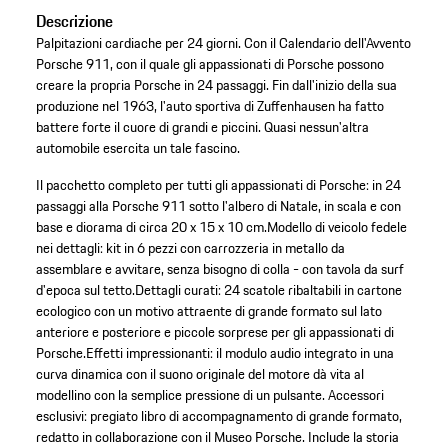
Descrizione
Palpitazioni cardiache per 24 giorni. Con il Calendario dell'Avvento
Porsche 911, con il quale gli appassionati di Porsche possono
creare la propria Porsche in 24 passaggi. Fin dall'inizio della sua
produzione nel 1963, l'auto sportiva di Zuffenhausen ha fatto
battere forte il cuore di grandi e piccini. Quasi nessun'altra
automobile esercita un tale fascino.
Il pacchetto completo per tutti gli appassionati di Porsche: in 24
passaggi alla Porsche 911 sotto l'albero di Natale, in scala e con
base e diorama di circa 20 x 15 x 10 cm.
Modello di veicolo fedele
nei dettagli: kit in 6 pezzi con carrozzeria in metallo da
assemblare e avvitare, senza bisogno di colla - con tavola da surf
d'epoca sul tetto.
Dettagli curati: 24 scatole ribaltabili in cartone
ecologico con un motivo attraente di grande formato sul lato
anteriore e posteriore e piccole sorprese per gli appassionati di
Porsche.
Effetti impressionanti: il modulo audio integrato in una
curva dinamica con il suono originale del motore dà vita al
modellino con la semplice pressione di un pulsante.
Accessori
esclusivi: pregiato libro di accompagnamento di grande formato,
redatto in collaborazione con il Museo Porsche. Include la storia