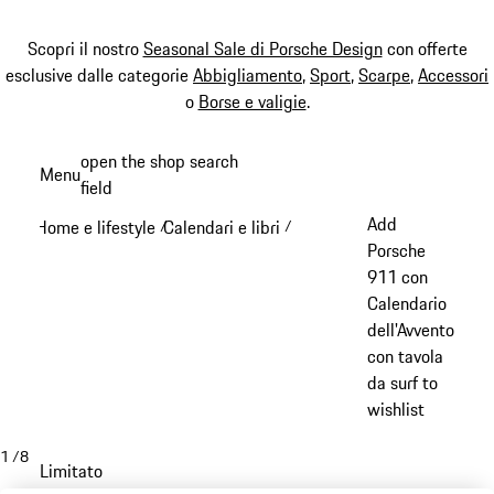
Scopri il nostro
Seasonal Sale di Porsche Design
con offerte
esclusive dalle categorie
Abbigliamento
,
Sport
,
Scarpe
,
Accessori
o
Borse e valigie
.
Passa
open the shop search
Menu
al
field
My sh
contenuto
Add
Home e lifestyle
Calendari e libri
/
/
principale
Porsche
911 con
Calendario
dell'Avvento
con tavola
da surf to
wishlist
1
/
8
Limitato