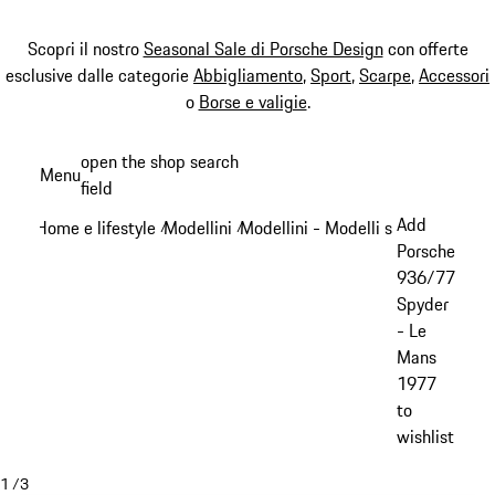
Scopri il nostro
Seasonal Sale di Porsche Design
con offerte
esclusive dalle categorie
Abbigliamento
,
Sport
,
Scarpe
,
Accessori
o
Borse e valigie
.
Passa
open the shop search
Menu
al
field
My sh
contenuto
Add
Home e lifestyle
Modellini
Modellini - Modelli storici
/
/
/
principale
Porsche
936/77
Spyder
- Le
Mans
1977
to
wishlist
1
/
3