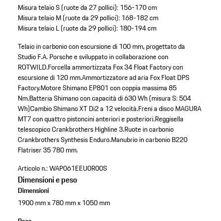
Misura telaio S (ruote da 27 pollici): 156-170 cm
Misura telaio M (ruote da 29 pollici): 168-182 cm
Misura telaio L (ruote da 29 pollici): 180-194 cm
Telaio in carbonio con escursione di 100 mm, progettato da
Studio F.A. Porsche e sviluppato in collaborazione con
ROTWILD.
Forcella ammortizzata Fox 34 Float Factory con
escursione di 120 mm.
Ammortizzatore ad aria Fox Float DPS
Factory.
Motore Shimano EP801 con coppia massima 85
Nm.
Batteria Shimano con capacità di 630 Wh (misura S: 504
Wh)
Cambio Shimano XT Di2 a 12 velocità.
Freni a disco MAGURA
MT7 con quattro pistoncini anteriori e posteriori.
Reggisella
telescopico Crankbrothers Highline 3.
Ruote in carbonio
Crankbrothers Synthesis Enduro.
Manubrio in carbonio B220
Flatriser 35 780 mm.
Articolo n.:
WAP061EEU0R00S
Dimensioni e peso
Dimensioni
1900 mm x 780 mm x 1050 mm