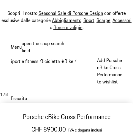
Scopri il nostro
Seasonal Sale di Porsche Design
con offerte
esclusive dalle categorie
Abbigliamento
,
Sport
,
Scarpe
,
Accessori
o
Borse e valigie
.
Passa
open the shop search
Menu
al
field
My sh
contenuto
Add Porsche
Sport e fitness
Bicicletta
eBike
/
/
/
principale
eBike Cross
Performance
to wishlist
1
/
8
Esaurito
Porsche eBike Cross Performance
CHF 8900.00
IVA e dogana inclusi