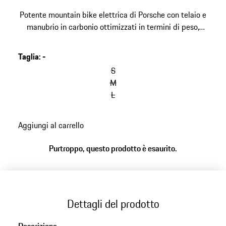
Potente mountain bike elettrica di Porsche con telaio e
manubrio in carbonio ottimizzati in termini di peso,
potente motore Shimano e batteria da 630 Wh.
Sviluppata in collaborazione con ROTWILD, design del
Taglia
:
-
telaio di Studio F.A. Porsche. Le specifiche del prodotto
S
potrebbero differire dall'immagine.
M
L
Aggiungi al carrello
Purtroppo, questo prodotto è esaurito.
Dettagli del prodotto