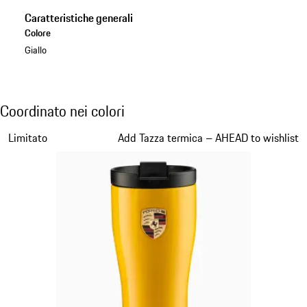
Caratteristiche generali
Colore
Giallo
Coordinato nei colori
Coordinato nei colori
Diapositiva 1 di 1
Limitato
Add Tazza termica – AHEAD to wishlist