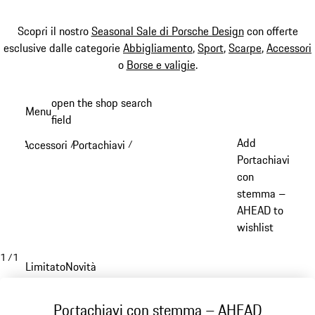
Scopri il nostro
Seasonal Sale di Porsche Design
con offerte
esclusive dalle categorie
Abbigliamento
,
Sport
,
Scarpe
,
Accessori
o
Borse e valigie
.
Passa
open the shop search
Menu
al
field
My sh
contenuto
Add
Accessori
Portachiavi
/
/
principale
Portachiavi
con
stemma –
AHEAD to
wishlist
1
/
1
Limitato
Novità
Portachiavi con stemma – AHEAD