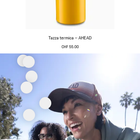
Tazza termica – AHEAD
CHF 55.00
Giallo
Torna
all'inizio
della
galleria
dei
prodotti