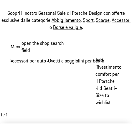
Scopri il nostro
Seasonal Sale di Porsche Design
con offerte
esclusive dalle categorie
Abbigliamento
,
Sport
,
Scarpe
,
Accessori
o
Borse e valigie
.
Passa
open the shop search
Menu
al
field
My sh
contenuto
Add
Accessori per auto
Ovetti e seggiolini per bambini
/
/
principale
Rivestimento
comfort per
il Porsche
Kid Seat i-
Size to
wishlist
1
/
1