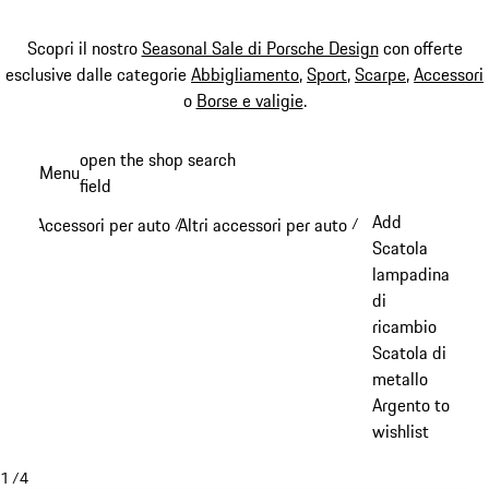
Scopri il nostro
Seasonal Sale di Porsche Design
con offerte
esclusive dalle categorie
Abbigliamento
,
Sport
,
Scarpe
,
Accessori
o
Borse e valigie
.
Passa
open the shop search
Menu
al
field
My sh
contenuto
Add
Accessori per auto
Altri accessori per auto
/
/
principale
Scatola
lampadina
di
ricambio
Scatola di
metallo
Argento to
wishlist
1
/
4