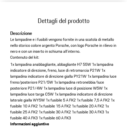
Dettagli del prodotto
Descrizione
Le lampadine e i fusibili vengono fornite in una scatola di metallo
nello storico colore argento Porsche, con logo Porsche in rilievo in
nero e con un inserto in schiuma all'interno.
Contenuto del kit:
1x lampadina anabbagliante, abbagliante H7 55W
1x lampadina
indicatore di direzione, freno, luce di retromarcia P21W
1x
lampadina indicatore di direzione gialla PY21W
1x lampadina luce
freno/posteriore P21/5W
1x lampadina retronebbia/luce
posteriore P21/4W
1x lampadina luce di posizione W5W
1x
lampadina luce targa C5W
1x lampadina indicatore di direzione
laterale gialla WY5W
1x fusibile 5 A FK2
1x fusibile 7,5 A FK2
1x
fusibile 10 A FK2
1x fusibile 15 A FK2
1x fusibile 20 A FK2
1x
fusibile 25 A FK2
1x fusibile 30 A FK2
1x fusibile 30 A FK3
1x
fusibile 40 A FK3
1x fusibile 60 A FK3
Informazioni aggiuntive