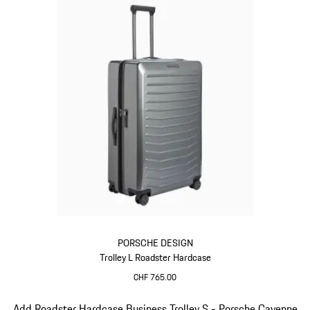
PORSCHE DESIGN
Trolley L Roadster Hardcase
CHF 765.00
Grigio
Diapositiva 6 di 20
Add Roadster Hardcase Business Trolley S - Porsche Cayenne