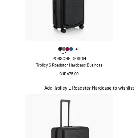
Colore
+
1
Colore
Colore
Colore
Colore
Nero Opaco
Grigio Nardo
Rosso Carminio
Blu Opaco
PORSCHE DESIGN
Trolley S Roadster Hardcase Business
CHF 675.00
Nero Opaco
Diapositiva 2 di 20
Add Trolley L Roadster Hardcase to wishlist