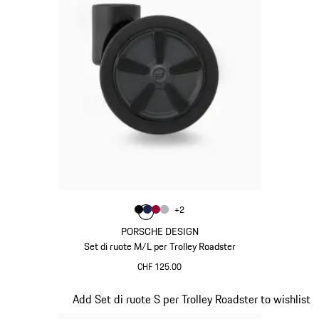
Colore
+
2
Colore
Colore
Colore
Colore
Nero
Blu Scuro
Rosso Carminio
Argento
PORSCHE DESIGN
Set di ruote M/L per Trolley Roadster
CHF 125.00
Nero
Diapositiva 19 di 20
Add Set di ruote S per Trolley Roadster to wishlist