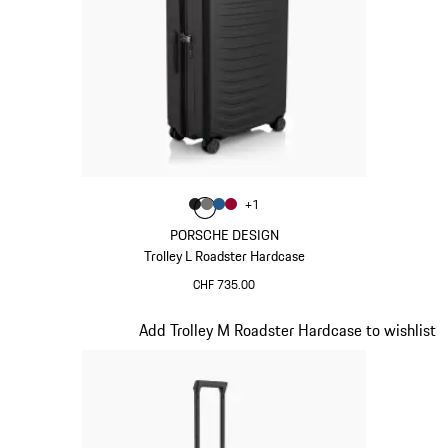
Colore
+
1
Colore
Colore
Colore
Colore
Nero Opaco
Grigio Nardo
Blu Opaco
Rosso Carminio
PORSCHE DESIGN
Trolley L Roadster Hardcase
CHF 735.00
Nero Opaco
Diapositiva 3 di 20
Add Trolley M Roadster Hardcase to wishlist