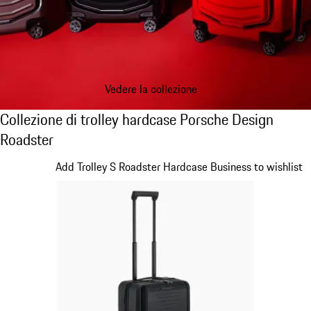
Vedere la collezione
Collezione di trolley hardcase Porsche Desi
Collezione di trolley hardcase Porsche Design
Roadster
Diapositiva 1 di 20
Add Trolley S Roadster Hardcase Business to wishlist