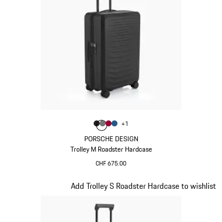
Colore
+
1
Colore
Colore
Colore
Colore
Nero Opaco
Grigio Nardo
Rosso Carminio
Blu Opaco
PORSCHE DESIGN
Trolley M Roadster Hardcase
CHF 675.00
Nero Opaco
Diapositiva 4 di 20
Add Trolley S Roadster Hardcase to wishlist