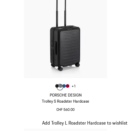
Colore
+
1
Colore
Colore
Colore
Colore
Nero Opaco
Grigio Nardo
Blu Opaco
Rosso Carminio
PORSCHE DESIGN
Trolley S Roadster Hardcase
CHF 560.00
Nero Opaco
Diapositiva 5 di 20
Add Trolley L Roadster Hardcase to wishlist