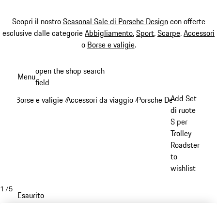
Scopri il nostro
Seasonal Sale di Porsche Design
con offerte
esclusive dalle categorie
Abbigliamento
,
Sport
,
Scarpe
,
Accessori
o
Borse e valigie
.
Passa
open the shop search
Menu
al
field
My sh
contenuto
Add Set
Borse e valigie
Accessori da viaggio
Porsche Design accessor
/
/
principale
di ruote
S per
Trolley
Roadster
to
wishlist
1
/
5
Esaurito