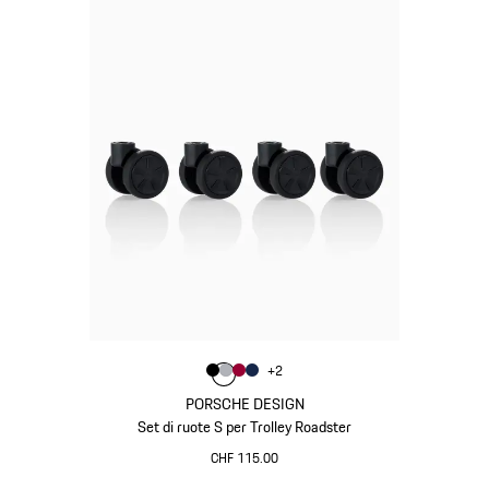
Colore
+
2
Colore
Colore
Colore
Colore
Nero
Argento
Rosso Carminio
Blu Scuro
PORSCHE DESIGN
Set di ruote S per Trolley Roadster
CHF 115.00
Nero