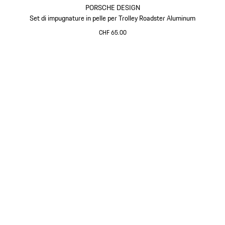
PORSCHE DESIGN
Set di impugnature in pelle per Trolley Roadster Aluminum
CHF 65.00
Nero
Torna
all'inizio
della
galleria
dei
prodotti