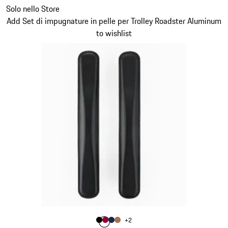
Diapositiva 20 di 20
Solo nello Store
Add Set di impugnature in pelle per Trolley Roadster Aluminum
to wishlist
Colore
+
2
Colore
Colore
Colore
Colore
Nero
Rosso Carminio
Blu Scuro
Cognac