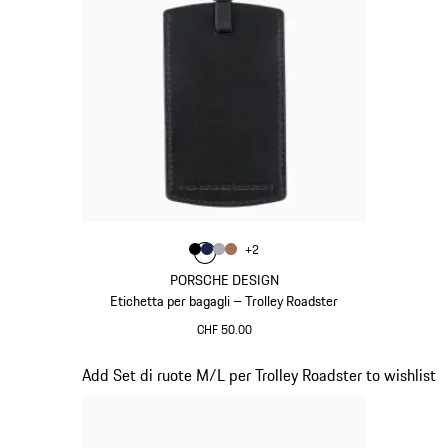
Colore
+
2
Colore
Colore
Colore
Colore
Nero
Blu Scuro
Grigio
Cognac
PORSCHE DESIGN
Etichetta per bagagli – Trolley Roadster
CHF 50.00
Nero
Diapositiva 18 di 20
Add Set di ruote M/L per Trolley Roadster to wishlist