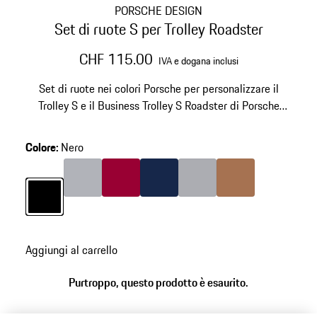
PORSCHE DESIGN
Set di ruote S per Trolley Roadster
CHF 115.00
IVA e dogana inclusi
Set di ruote nei colori Porsche per personalizzare il
Trolley S e il Business Trolley S Roadster di Porsche
Design. Compatibile con le serie Roadster Aluminum e
Roadster Hardcase (2025).
Colore
:
Nero
Colore
Argento
Colore
Rosso Carminio
Colore
Blu Scuro
Colore
Grigio
Colore
Cognac
Colore
Nero
Aggiungi al carrello
Purtroppo, questo prodotto è esaurito.