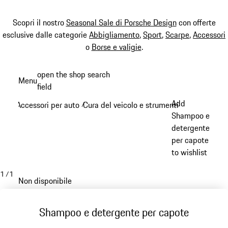
Scopri il nostro
Seasonal Sale di Porsche Design
con offerte
esclusive dalle categorie
Abbigliamento
,
Sport
,
Scarpe
,
Accessori
o
Borse e valigie
.
Passa
open the shop search
Menu
al
field
My sh
contenuto
Add
Accessori per auto
Cura del veicolo e strumenti
/
/
principale
Shampoo e
detergente
per capote
to wishlist
1
/
1
Non disponibile
Shampoo e detergente per capote