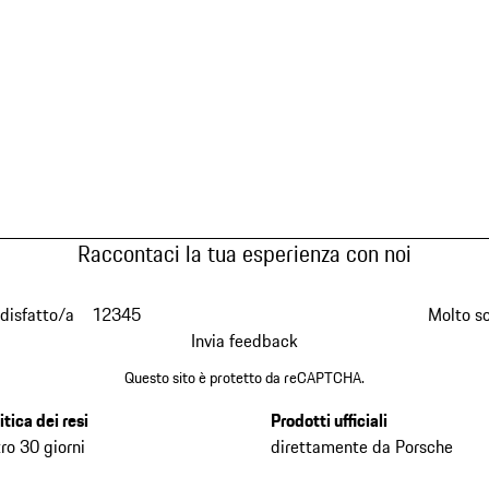
Raccontaci la tua esperienza con noi
disfatto/a
1
2
3
4
5
Molto s
Invia feedback
Questo sito è protetto da reCAPTCHA.
itica dei resi
Prodotti ufficiali
ro 30 giorni
direttamente da Porsche