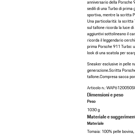
anniversario della Porsche 
sedili di una Turbo di prima
sportiva, mentre la scritta 
Una particolarità: la scritt
sul tallone ricorda la luce 
aggiuntivi sottolineano il c
ricorda il leggendario cerch
prima Porsche 911 Turbo: un
look di una scatola per scar
Sneaker esclusive in pelle 
generazione.
Scritta Porsche
tallone.
Compresa sacca port
Articolo n.:
WAP6120050S
Dimensioni e peso
Peso
1030 g
Materiale e suggeriment
Materiale
Tomaia: 100% pelle bovina,