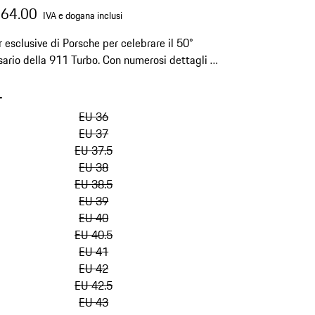
164.00
IVA e dogana inclusi
 esclusive di Porsche per celebrare il 50°
sario della 911 Turbo. Con numerosi dettagli di
e un'elegante sacca portascarpe.
-
salta
le
EU 36
varianti
EU 37
(Taglia)
EU 37.5
EU 38
EU 38.5
EU 39
EU 40
EU 40.5
EU 41
EU 42
EU 42.5
EU 43