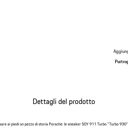
torna
Aggiung
alle
varianti
Purtro
(Taglia
Dettagli del prodotto
ssare ai piedi un pezzo di storia Porsche: le sneaker 50Y 911 Turbo "Turbo 930"