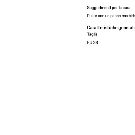
Suggerimenti per la cura
Pulire con un panno morbid
Caratteristiche generali
Taglia
EU 38
Vedere la collezione