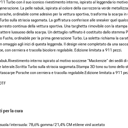
911 Turbo con il suo iconico rivestimento interno, ispirato al leggendario moti
 generazione. La pelle nabuk, ispirata al colore della carrozzeria verde metalli
Porsche, ordinabile come adesivo per la vettura sportiva, trasforma la scarpa in
a Turbo sulla striscia sagomata. La goffratura conferisce alle sneaker quel qualc
di arresto continua della vettura sportiva. Una targhetta rimovibile con la stamp
arattere lussuoso della scarpa. Un dettaglio raffinato è costituito dallo stemma 
io Fuchs, ordinabile per la prima generazione Turbo. La soletta richiama la carat
 omaggio agli inizi di questa leggenda. Il design viene completato da una sacca
pe, con cerniera e tracolla bicolore regolabile. Edizione limitata a 911 pezzi.
nabuk.
Rivestimento interno ispirato al motivo scozzese "Mackenzie" dei sedili di
 laterale.
Scritta Turbo sulla striscia sagomata.
Stampa 3D tono su tono dello 
ascarpe Porsche con cerniera e tracolla regolabile.
Edizione limitata a 911 pez
0TF
i per la cura
 suola/intersuola: 78,6% gomma/21,4% CM etilene vinil acetato