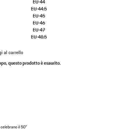
EU 44
EU 44.5
EU 45
EU 46
EU 47
EU 48.5
i al carrello
ppo, questo prodotto è esaurito.
)
 celebrano il 50°