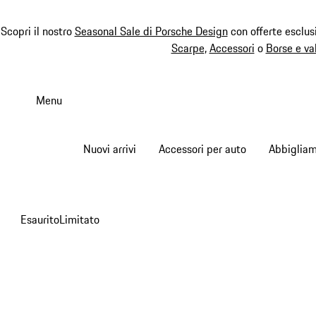
Scopri il nostro
Seasonal Sale di Porsche Design
con offerte esclus
Scarpe
,
Accessori
o
Borse e va
Passa
al
Menu
contenuto
principale
Nuovi arrivi
Accessori per auto
Abbiglia
Esaurito
Limitato