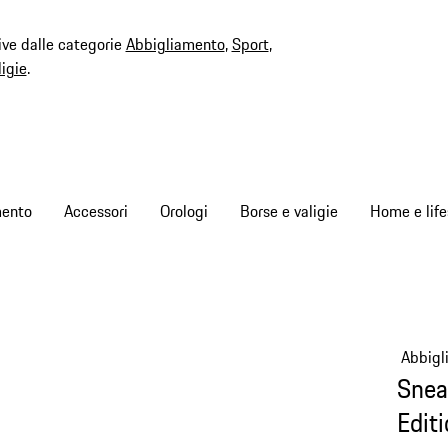
ive dalle categorie
Abbigliamento
,
Sport
,
ligie
.
mento
Accessori
Orologi
Borse e valigie
Home e life
Abbigl
Snea
Edit