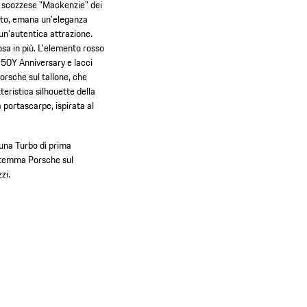
vo scozzese "Mackenzie" dei
zzato, emana un'eleganza
 un'autentica attrazione.
osa in più. L'elemento rosso
a 50Y Anniversary e lacci
Porsche sul tallone, che
teristica silhouette della
 portascarpe, ispirata al
 una Turbo di prima
stemma Porsche sul
zi.