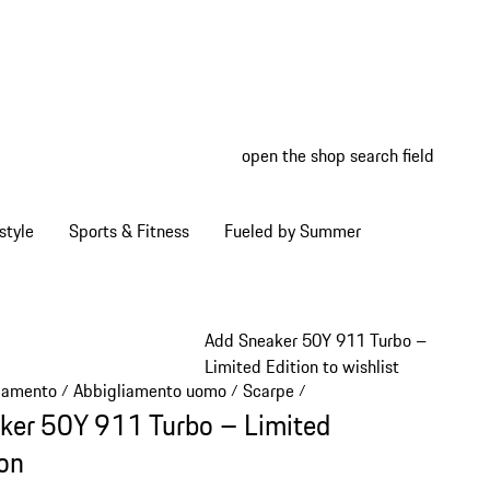
open the shop search field
My wish
My shop
style
Sports & Fitness
Fueled by Summer
Add Sneaker 50Y 911 Turbo –
Limited Edition to wishlist
iamento
Abbigliamento uomo
Scarpe
/
/
/
ker 50Y 911 Turbo – Limited
ion