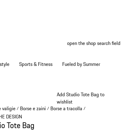
open the shop search field
My wish
My shop
style
Sports & Fitness
Fueled by Summer
Add Studio Tote Bag to
wishlist
 valigie
Borse e zaini
Borse a tracolla
/
/
/
HE DESIGN
io Tote Bag