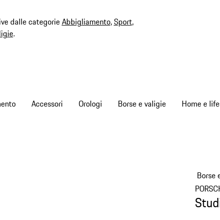
ive dalle categorie
Abbigliamento
,
Sport
,
ligie
.
mento
Accessori
Orologi
Borse e valigie
Home e life
Borse e
PORSC
Stud