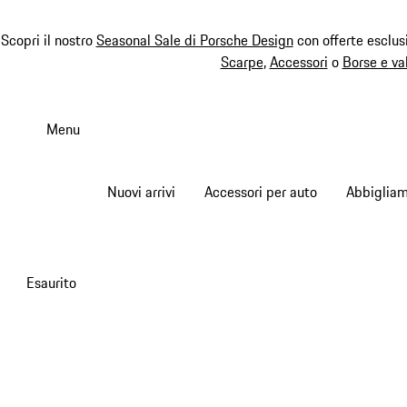
Scopri il nostro
Seasonal Sale di Porsche Design
con offerte esclus
Scarpe
,
Accessori
o
Borse e va
Passa
al
Menu
contenuto
principale
Nuovi arrivi
Accessori per auto
Abbiglia
Esaurito