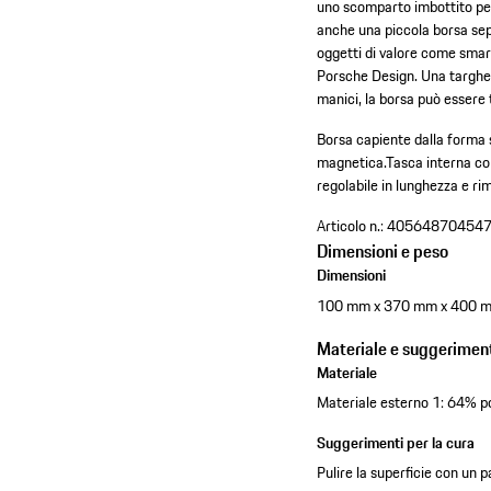
uno scomparto imbottito per 
anche una piccola borsa sepa
oggetti di valore come smar
Porsche Design. Una targhett
manici, la borsa può esser
Borsa capiente dalla forma
magnetica.
Tasca interna co
regolabile in lunghezza e rim
Articolo n.:
40564870454
Dimensioni e peso
Dimensioni
100 mm x 370 mm x 400 
Materiale e suggeriment
Materiale
Materiale esterno 1: 64% po
Suggerimenti per la cura
Pulire la superficie con un