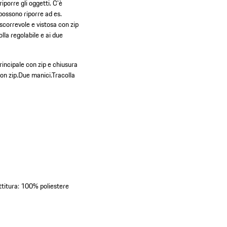
porre gli oggetti. C'è
possono riporre ad es.
scorrevole e vistosa con zip
lla regolabile e ai due
incipale con zip e chiusura
on zip.
Due manici.
Tracolla
ttitura: 100% poliestere