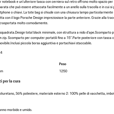
notebook e un'ulteriore tasca con cerniera sul retro offrono molto spazio per ri
rata che può essere attaccata facilmente a un anello sulla tracolla e in cui si 
tphone o chiavi. La tote bag si chiude con una chiusura lampo particolarmente 
a con il logo Porsche Design impreziosisce la parte anteriore. Grazie alla traco
e trasportata molto comodamente.
 squadrata.
Design total black minimale, con struttura a nido d'ape.
Scomparto pr
n zip.
Scomparto per computer portatili fino a 15".
Parte posteriore con tasca c
ovibile.
Inclusi piccola borsa aggiuntiva e portachiavi staccabile.
74
Peso
mm
1250
i per la cura
liuretano, 36% poliestere, materiale esterno 2: 100% pelle di vacchetta, imbo
 panno morbido e umido.