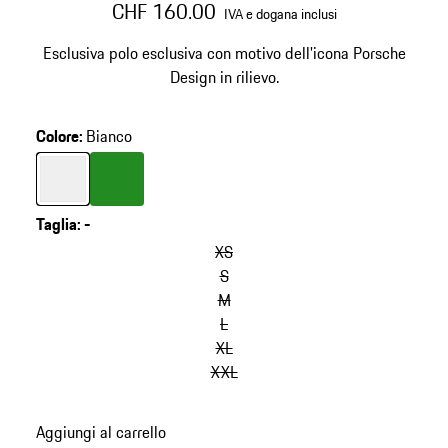
CHF 160.00
IVA e dogana inclusi
Esclusiva polo esclusiva con motivo dell'icona Porsche
Design in rilievo.
Colore
:
Bianco
Colore
Bianco
Colore
Verde
Taglia
:
-
XS
S
M
L
XL
XXL
Aggiungi al carrello