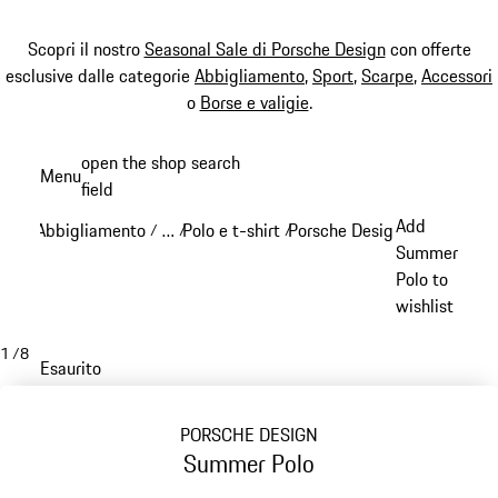
Scopri il nostro
Seasonal Sale di Porsche Design
con offerte
esclusive dalle categorie
Abbigliamento
,
Sport
,
Scarpe
,
Accessori
o
Borse e valigie
.
Passa
open the shop search
Menu
al
field
My sh
contenuto
Add
Abbigliamento
…
Polo e t-shirt
Porsche Design Polo & t-shi
/
/
/
principale
Reveal collapsed breadcrumb items
Summer
Polo to
wishlist
1
/
8
Esaurito
PORSCHE DESIGN
Summer Polo