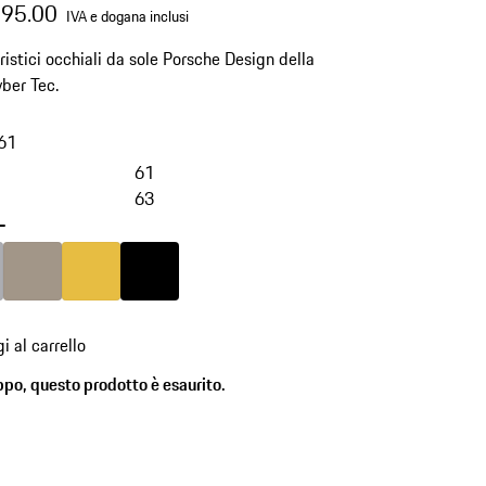
395.00
IVA e dogana inclusi
ristici occhiali da sole Porsche Design della
yber Tec.
61
61
63
-
Grigio
Colore
Palladio Metallizzato
Colore
Oro
Colore
Nero
i al carrello
ppo, questo prodotto è esaurito.