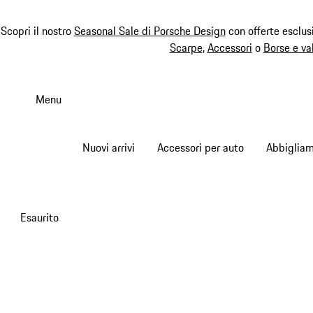
Scopri il nostro
Seasonal Sale di Porsche Design
con offerte esclus
Scarpe
,
Accessori
o
Borse e va
Passa
al
Menu
contenuto
principale
Nuovi arrivi
Accessori per auto
Abbiglia
Esaurito