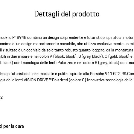
Dettagli del prodotto
l modello P´8948 combina un design sorprendente e futuristico ispirato al motor
inonimo di un design marcatamente maschile, che utilizza esclusivamente un m
Il risultato è un occhiale da sole tanto robusto quanto leggero, dalla montatura f
bili in due misure e nei colori A (black, black), B (grey, black), C (gold, black) e
d, black) con tecnologia delle lenti Polarized e nel colore B (grey, black) con te
design futuristico.
Linee marcate e pulite, ispirate alla Porsche 911 GT2 RS.
Com
gia delle lenti VISION DRIVE ™ Polarized (colore C).
Innovativa tecnologia delle
82
i per la cura