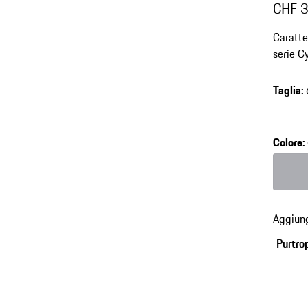
CHF 
Caratte
serie C
Taglia
:
Colore
:
Colore
Aggiung
Purtro