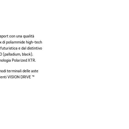
sport con una qualità
ix di poliammide high-tech
uturistica e dal distintivo
 D (palladium, black).
cnologia Polarized XTR.
odi terminali delle aste
 lenti VISION DRIVE ™