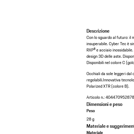
Descrizione
Con lo sguardo al futuro: i
insuperabile. Cyber Tec è s
RXP® e acciaio inossidabile. 
design 3D delle aste. Disponi
Disponibili nel colore C (gol
Occhiali da sole leggeri dal 
regolabili.
Innovativa tecnolo
Polarized XTR (colore B).
Articolo n.:
40447095287
Dimensioni e peso
Peso
28 g
Materiale e suggeriment
Materiale