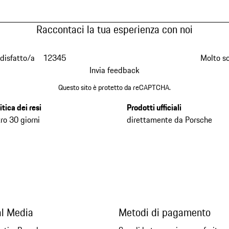
Raccontaci la tua esperienza con noi
disfatto/a
1
2
3
4
5
Molto s
Invia feedback
Questo sito è protetto da reCAPTCHA.
itica dei resi
Prodotti ufficiali
ro 30 giorni
direttamente da Porsche
al Media
Metodi di pagamento