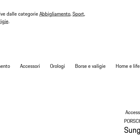
ive dalle categorie
Abbigliamento
,
Sport
,
ligie
.
mento
Accessori
Orologi
Borse e valigie
Home e life
Access
PORSC
Sung