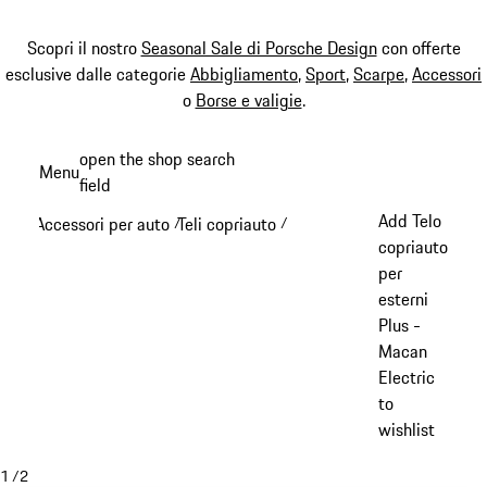
Scopri il nostro
Seasonal Sale di Porsche Design
con offerte
esclusive dalle categorie
Abbigliamento
,
Sport
,
Scarpe
,
Accessori
o
Borse e valigie
.
Passa
open the shop search
Menu
al
field
My sh
contenuto
Add Telo
Accessori per auto
Teli copriauto
/
/
principale
copriauto
per
esterni
Plus -
Macan
Electric
to
wishlist
1
/
2