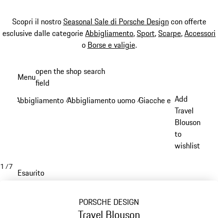
Scopri il nostro
Seasonal Sale di Porsche Design
con offerte
esclusive dalle categorie
Abbigliamento
,
Sport
,
Scarpe
,
Accessori
o
Borse e valigie
.
Passa
open the shop search
Menu
al
field
My sh
contenuto
Add
Abbigliamento
Abbigliamento uomo
Giacche e cappotti
/
/
/
principale
Travel
Blouson
to
wishlist
1
/
7
Esaurito
PORSCHE DESIGN
Travel Blouson