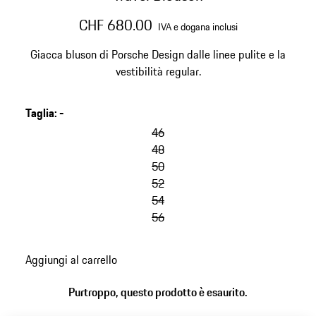
CHF 680.00
IVA e dogana inclusi
Giacca bluson di Porsche Design dalle linee pulite e la
vestibilità regular.
Taglia
:
-
46
48
50
52
54
56
Aggiungi al carrello
Purtroppo, questo prodotto è esaurito.