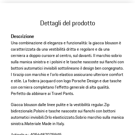
Dettagli del prodotto
Descrizione
Una combinazione di eleganza e funzionalità: la giacca blouson è
caratterizzata da una vestibilità dritta e regolare e da una
cerniera a doppio cursore al centro, sul davanti. Il marchio sobrio
sulla manica sinistra e i polsini e le tasche nascoste sui fianchi con
bottoni automatici invisibili sottolineano il design ben congegnato.
I tirazip con marchio e l'orlo elastico assicurano ulteriore comfort
e stile. La fodera jacquard con logo Porsche Design e due tasche
con cerniera completano l'effetto generale di alta qualità.
Perfetto da abbinare ai Travel Pants.
Giacca blouson dalle linee pulite e la vestibilità regular.
Zip
bidirezionale.
Polsini e tasche nascoste sui fianchi con bottoni
automatici invisibili.
Orlo elasticizzato.
Sobrio marchio sulla manica
sinistra.
Materiale Made in Italy.
Articolo n.:
4056487075945