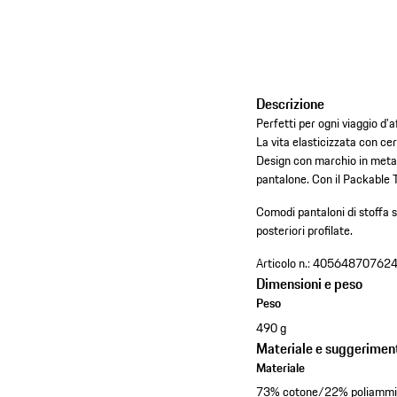
Descrizione
Perfetti per ogni viaggio d'
La vita elasticizzata con ce
Design con marchio in metall
pantalone. Con il Packable 
Comodi pantaloni di stoffa sl
posteriori profilate.
Articolo n.:
40564870762
Dimensioni e peso
Peso
490 g
Materiale e suggeriment
Materiale
73% cotone/22% poliammi