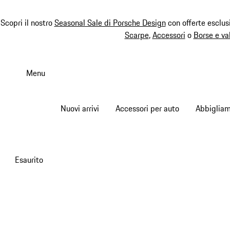
Scopri il nostro
Seasonal Sale di Porsche Design
con offerte esclus
Scarpe
,
Accessori
o
Borse e va
Passa
al
Menu
contenuto
principale
Nuovi arrivi
Accessori per auto
Abbiglia
Esaurito