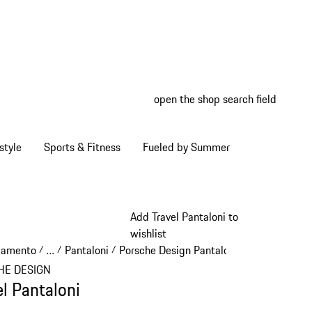
open the shop search field
My wish
My shop
style
Sports & Fitness
Fueled by Summer
Add Travel Pantaloni to
wishlist
iamento
…
Pantaloni
Porsche Design Pantaloni
/
/
/
/
Reveal collapsed breadcrumb items
HE DESIGN
el Pantaloni