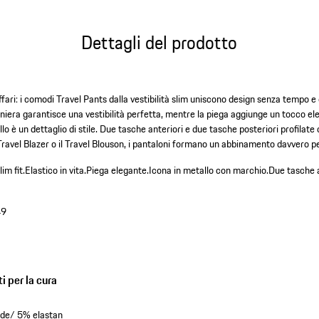
Dettagli del prodotto
affari: i comodi Travel Pants dalla vestibilità slim uniscono design senza tempo 
rniera garantisce una vestibilità perfetta, mentre la piega aggiunge un tocco el
o è un dettaglio di stile. Due tasche anteriori e due tasche posteriori profilate
Travel Blazer o il Travel Blouson, i pantaloni formano un abbinamento davvero p
im fit.
Elastico in vita.
Piega elegante.
Icona in metallo con marchio.
Due tasche a
49
i per la cura
de/ 5% elastan