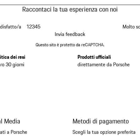
Raccontaci la tua esperienza con noi
disfatto/a
1
2
3
4
5
Molto s
Invia feedback
Questo sito è protetto da reCAPTCHA.
itica dei resi
Prodotti ufficiali
ro 30 giorni
direttamente da Porsche
al Media
Metodi di pagamento
ati a Porsche
Scegli la tua opzione preferita