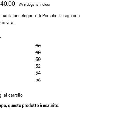
340.00
IVA e dogana inclusi
pantaloni eleganti di Porsche Design con
 in vita.
-
46
48
50
52
54
56
i al carrello
ppo, questo prodotto è esaurito.