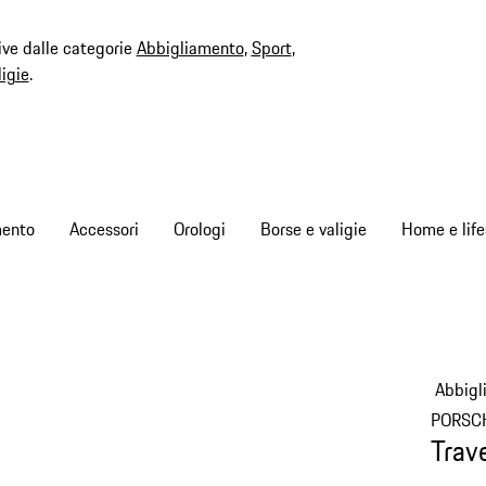
ive dalle categorie
Abbigliamento
,
Sport
,
ligie
.
mento
Accessori
Orologi
Borse e valigie
Home e life
Abbigl
PORSC
Trav