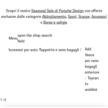
Scopri il nostro
Seasonal Sale di Porsche Design
con offerte
esclusive dalle categorie
Abbigliamento
,
Sport
,
Scarpe
,
Accessori
o
Borse e valigie
.
Passa
open the shop search
Menu
al
field
My sh
contenuto
Add
Accessori per auto
Tappetini e vano bagagli
/
/
principale
Vasca
per vano
bagagli
anteriore
- Taycan
to
wishlist
1
/
2