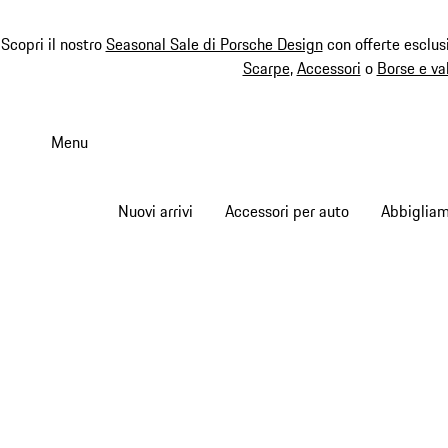
Scopri il nostro
Seasonal Sale di Porsche Design
con offerte esclus
Scarpe
,
Accessori
o
Borse e va
Passa
al
Menu
contenuto
principale
Nuovi arrivi
Accessori per auto
Abbiglia