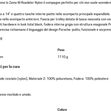
ono lo Zaino M Roadster Nylon il compagno perfetto per chi non vuole scender
 a 14" e quattro tasche interne piatte nello scomparto principale espandibile.
o nello scomparto anteriore.
Fascia per trolley dotata di tasca nascosta con ce
i hardware in look total black, fodera interna grigia con struttura esagonale 
precisa richiamano il linguaggio del design Porsche: pulito, funzionale e sorpren
28
Peso
mm
1110 g
i per la cura
e riciclato (nylon), Materiale 2: 100% poliuretano, Fodera: 100% poliestere
 panno morbido e umido.
Colore