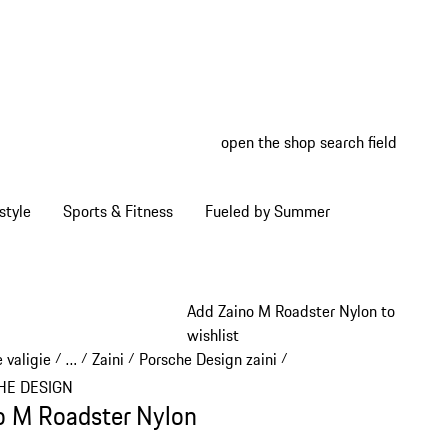
open the shop search field
My wish
My shop
style
Sports & Fitness
Fueled by Summer
Add Zaino M Roadster Nylon to
wishlist
 valigie
…
Zaini
Porsche Design zaini
/
/
/
/
Reveal collapsed breadcrumb items
HE DESIGN
o M Roadster Nylon