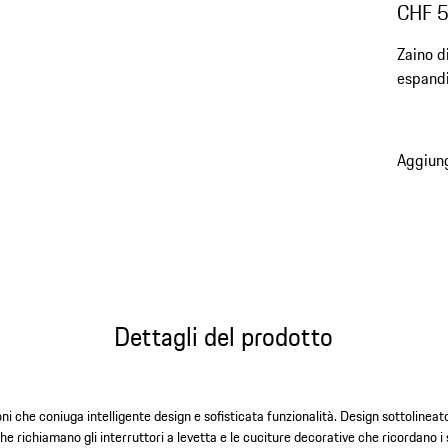
CHF 
Zaino d
espandi
per trol
Aggiung
Dettagli del prodotto
i che coniuga intelligente design e sofisticata funzionalità. Design sottolineato
e richiamano gli interruttori a levetta e le cuciture decorative che ricordano i s