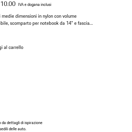
510.00
IVA e dogana inclusi
i medie dimensioni in nylon con volume
bile, scomparto per notebook da 14" e fascia
ley.
i al carrello
 da dettagli di ispirazione
edili delle auto.