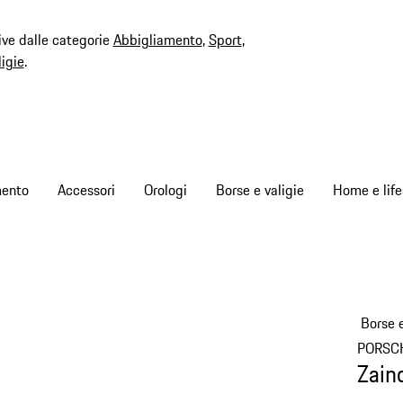
ive dalle categorie
Abbigliamento
,
Sport
,
ligie
.
mento
Accessori
Orologi
Borse e valigie
Home e life
Borse e
PORSC
Zain