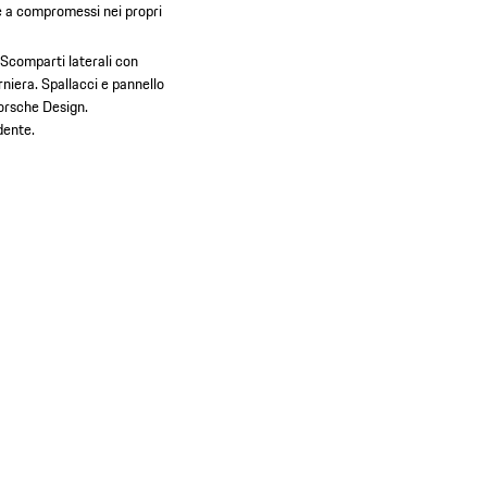
e a compromessi nei propri
Scomparti laterali con
rniera.
Spallacci e pannello
Porsche Design.
dente.