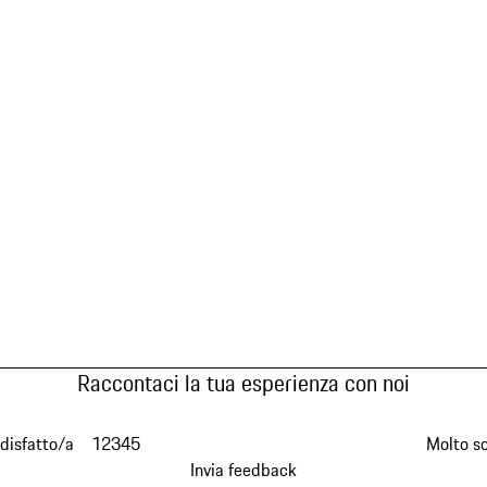
Raccontaci la tua esperienza con noi
disfatto/a
1
2
3
4
5
Molto s
Invia feedback