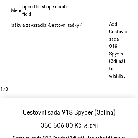
Přejít
open the shop search
Menu
k
field
My sh
hlavnímu
Add
Tašky a zavazadla
Cestovní tašky
/
/
obsahu
Cestovní
sada
918
Spyder
(3dílná)
to
wishlist
1
/
3
Cestovní sada 918 Spyder (3dílná)
350 506,00 Kč
vč. DPH