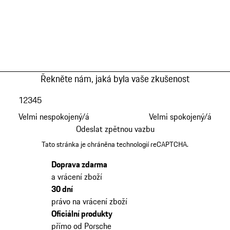
Řekněte nám, jaká byla vaše zkušenost
1
2
3
4
5
Velmi nespokojený/á
Velmi spokojený/á
Odeslat zpětnou vazbu
Tato stránka je chráněna technologií reCAPTCHA.
Doprava zdarma
a vrácení zboží
30 dní
právo na vrácení zboží
Oficiální produkty
přímo od Porsche