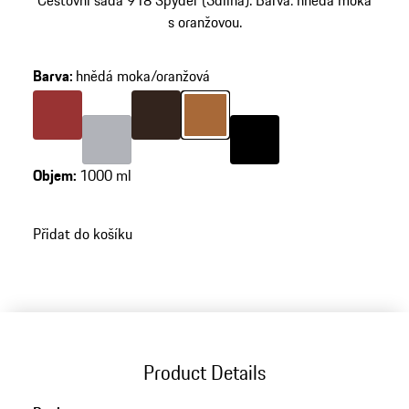
Cestovní sada 918 Spyder (3dílná). Barva: hnědá moka
s oranžovou.
Barva
:
hnědá moka/oranžová
Barva
granátově červená
Barva
hnědá Moka
Barva
hnědá moka/oranžová
Barva
stříbrná
Barva
černá Onyx
Objem
:
1000 ml
Přidat do košíku
Product Details