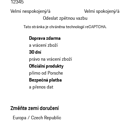
1
2
3
4
5
Velmi nespokojený/á
Velmi spokojený/á
Odeslat zpětnou vazbu
Tato stránka je chráněna technologií reCAPTCHA.
Doprava zdarma
a vrácení zboží
30 dní
právo na vrácení zboží
Oficiální produkty
přímo od Porsche
Bezpečná platba
a přenos dat
Změňte zemi doručení
Europa
/
Czech Republic