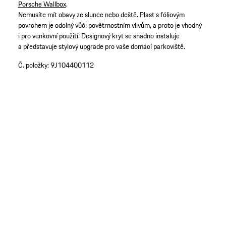
Porsche Wallbox
.
Nemusíte mít obavy ze slunce nebo deště. Plast s fóliovým
povrchem je odolný vůči povětrnostním vlivům, a proto je vhodný
i pro venkovní použití. Designový kryt se snadno instaluje
a představuje stylový upgrade pro vaše domácí parkoviště.
Č. položky:
9J104400112