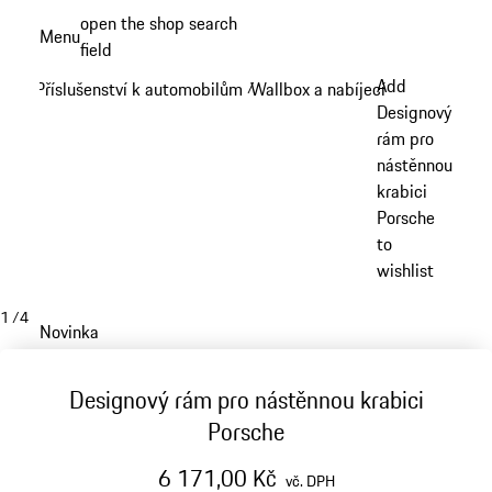
Přejít
open the shop search
Menu
k
field
My sh
hlavnímu
Add
Příslušenství k automobilům
Wallbox a nabíjecí zařízení
/
/
obsahu
Designový
rám pro
nástěnnou
krabici
Porsche
to
wishlist
1
/
4
Novinka
Designový rám pro nástěnnou krabici
Porsche
6 171,00 Kč
vč. DPH