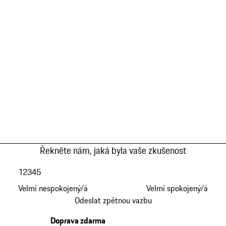
Řekněte nám, jaká byla vaše zkušenost
1
2
3
4
5
Velmi nespokojený/á
Velmi spokojený/á
Odeslat zpětnou vazbu
Doprava zdarma