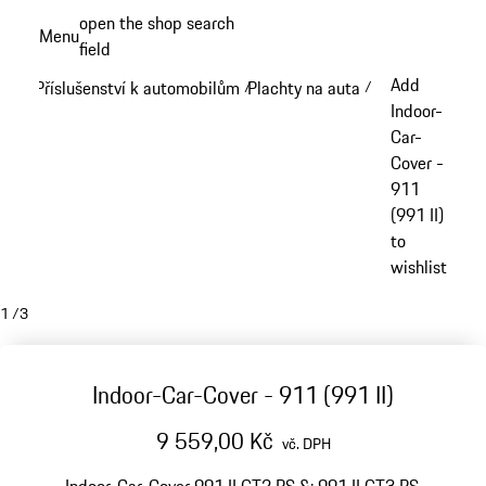
Přejít
open the shop search
Menu
k
field
My sh
hlavnímu
Add
Příslušenství k automobilům
Plachty na auta
/
/
obsahu
Indoor-
Car-
Cover -
911
(991 II)
to
wishlist
1
/
3
Indoor-Car-Cover - 911 (991 II)
9 559,00 Kč
vč. DPH