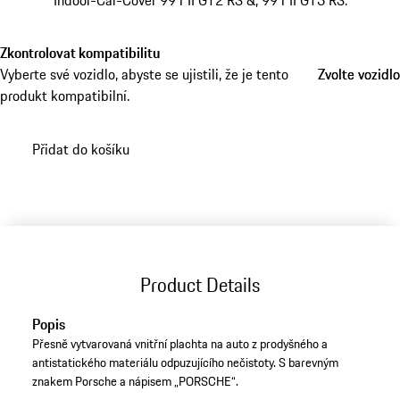
Indoor-Car-Cover 991 II GT2 RS &; 991 II GT3 RS.
Zkontrolovat kompatibilitu
Vyberte své vozidlo, abyste se ujistili, že je tento
Zvolte vozidlo
Zvolte vozidlo
produkt kompatibilní.
Přidat do košíku
Product Details
Popis
Přesně vytvarovaná vnitřní plachta na auto z prodyšného a
antistatického materiálu odpuzujícího nečistoty. S barevným
znakem Porsche a nápisem „PORSCHE“.