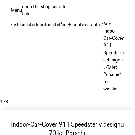
Přejít
open the shop search
Menu
k
field
My sh
hlavnímu
Add
Příslušenství k automobilům
Plachty na auta
/
/
obsahu
Indoor-
Car-Cover
911
Speedster
v designu
„70 let
Porsche“
to
wishlist
1
/
3
Indoor-Car-Cover 911 Speedster v designu
„70 let Porsche“