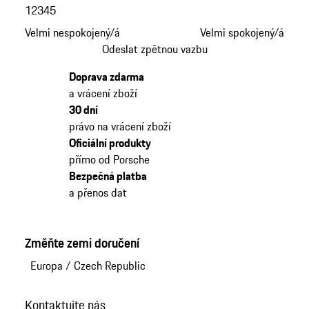
1
2
3
4
5
Velmi nespokojený/á
Velmi spokojený/á
Odeslat zpětnou vazbu
Doprava zdarma
a vrácení zboží
30 dní
právo na vrácení zboží
Oficiální produkty
přímo od Porsche
Bezpečná platba
a přenos dat
Změňte zemi doručení
Europa
/
Czech Republic
Kontaktujte nás