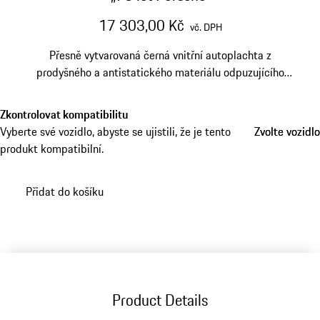
17 303,00 Kč
vč. DPH
Přesně vytvarovaná černá vnitřní autoplachta z
prodyšného a antistatického materiálu odpuzujícího
nečistoty.
Zkontrolovat kompatibilitu
Vyberte své vozidlo, abyste se ujistili, že je tento
Zvolte vozidlo
Zvolte vozidlo
produkt kompatibilní.
Přidat do košíku
Product Details