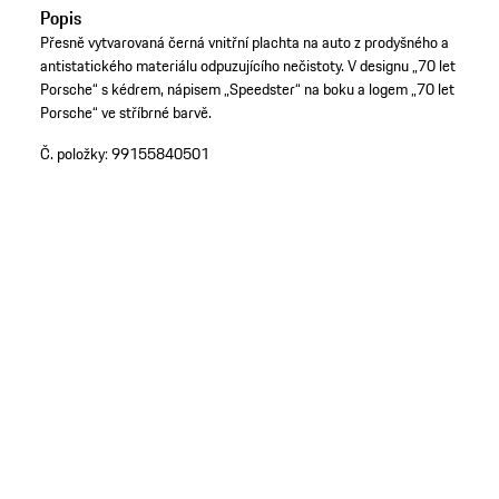
Popis
Přesně vytvarovaná černá vnitřní plachta na auto z prodyšného a
antistatického materiálu odpuzujícího nečistoty. V designu „70 let
Porsche“ s kédrem, nápisem „Speedster“ na boku a logem „70 let
Porsche“ ve stříbrné barvě.
Č. položky:
99155840501