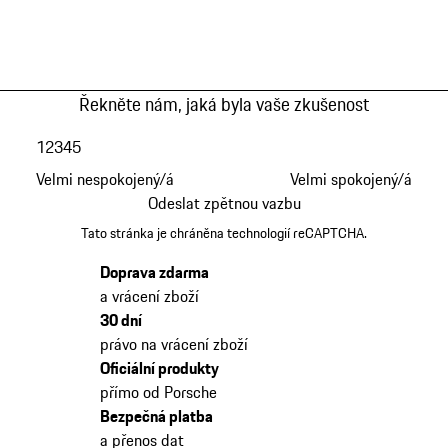
Řekněte nám, jaká byla vaše zkušenost
1
2
3
4
5
Velmi nespokojený/á
Velmi spokojený/á
Odeslat zpětnou vazbu
Tato stránka je chráněna technologií reCAPTCHA.
Doprava zdarma
a vrácení zboží
30 dní
právo na vrácení zboží
Oficiální produkty
přímo od Porsche
Bezpečná platba
a přenos dat