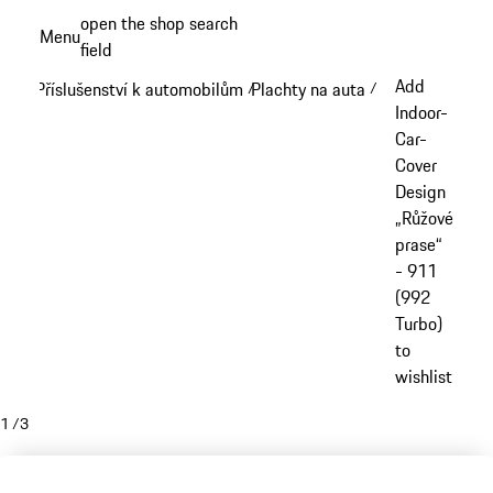
Přejít
open the shop search
Menu
k
field
My sh
hlavnímu
Add
Příslušenství k automobilům
Plachty na auta
/
/
obsahu
Indoor-
Car-
Cover
Design
„Růžové
prase“
- 911
(992
Turbo)
to
wishlist
1
/
3