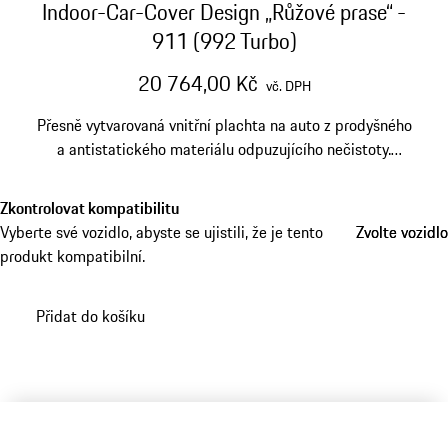
Indoor-Car-Cover Design „Růžové prase“ -
911 (992 Turbo)
20 764,00 Kč
vč. DPH
Přesně vytvarovaná vnitřní plachta na auto z prodyšného
a antistatického materiálu odpuzujícího nečistoty.
Vychází z historického designu Porsche 917/20 Coupé
„Růžové prase“.
Zkontrolovat kompatibilitu
Vyberte své vozidlo, abyste se ujistili, že je tento
Zvolte vozidlo
Zvolte vozidlo
produkt kompatibilní.
Přidat do košíku