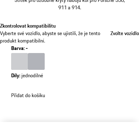
Štítek pro ozdobné kryty nábojů kol pro Porsche 356,
911 a 914.
Zkontrolovat kompatibilitu
Vyberte své vozidlo, abyste se ujistili, že je tento
Zvolte vozidlo
Zvolte vozidlo
produkt kompatibilní.
Barva
:
-
Barva
světle šedá
Barva
stříbrná
Díly
:
jednodílné
Přidat do košíku