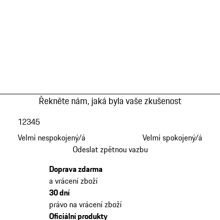
Řekněte nám, jaká byla vaše zkušenost
1
2
3
4
5
Velmi nespokojený/á
Velmi spokojený/á
Odeslat zpětnou vazbu
Doprava zdarma
a vrácení zboží
30 dní
právo na vrácení zboží
Oficiální produkty