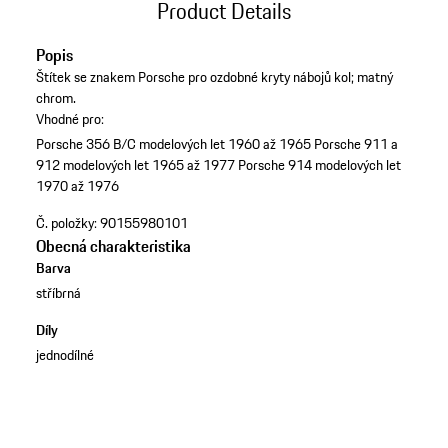
Product Details
Popis
Štítek se znakem Porsche pro ozdobné kryty nábojů kol; matný
chrom.
Vhodné pro:
Porsche 356 B/C modelových let 1960 až 1965
Porsche 911 a
912 modelových let 1965 až 1977
Porsche 914 modelových let
1970 až 1976
Č. položky:
90155980101
Obecná charakteristika
Barva
stříbrná
Díly
jednodílné