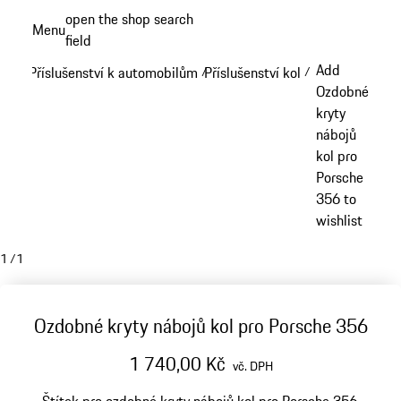
Přejít
open the shop search
Menu
k
field
My sh
hlavnímu
Add
Příslušenství k automobilům
Příslušenství kol
/
/
obsahu
Ozdobné
kryty
nábojů
kol pro
Porsche
356 to
wishlist
1
/
1
Ozdobné kryty nábojů kol pro Porsche 356
1 740,00 Kč
vč. DPH