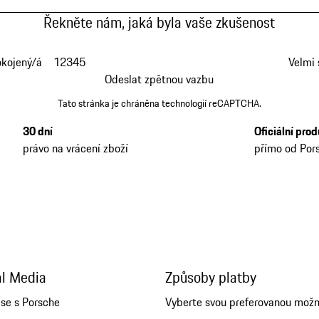
Řekněte nám, jaká byla vaše zkušenost
okojený/á
1
2
3
4
5
Velmi
Odeslat zpětnou vazbu
Tato stránka je chráněna technologií reCAPTCHA.
30 dní
Oficiální pro
právo na vrácení zboží
přímo od Por
al Media
Způsoby platby
 se s Porsche
Vyberte svou preferovanou mož