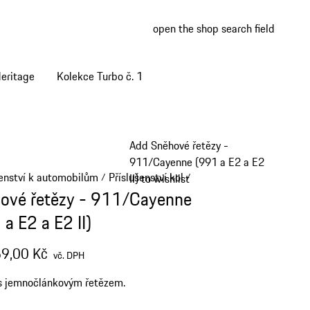
open the shop search field
My wish
My shop
eritage
Kolekce Turbo č. 1
Add Sněhové řetězy -
911/Cayenne (991 a E2 a E2
šenství k automobilům
Příslušenství kol
/
/
II) to wishlist
ové řetězy - 911/Cayenne
a E2 a E2 II)
9,00 Kč
vč. DPH
s jemnočlánkovým řetězem.