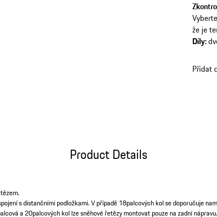
Zkontro
Vyberte 
že je t
Díly
:
dv
Přidat 
Product Details
etězem.
spojení s distančními podložkami. V případě 18palcových kol se doporučuje na
palcová a 20palcových kol lze sněhové řetězy montovat pouze na zadní nápravu