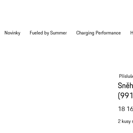
Novinky
Fueled by Summer
Charging Performance
H
Příslu
Sněh
(991 
18 16
2 kusy 