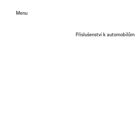
Přejít
k
Menu
hlavnímu
obsahu
Příslušenství k automobilům