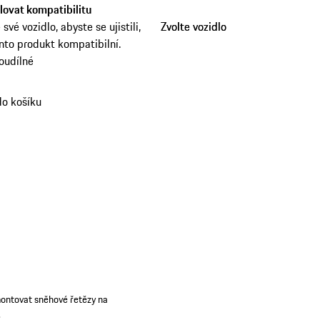
lovat kompatibilitu
své vozidlo, abyste se ujistili,
Zvolte vozidlo
Zvolte vozidlo
ento produkt kompatibilní.
oudílné
do košíku
montovat sněhové řetězy na
.