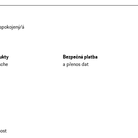
 spokojený/á
dukty
Bezpečná platba
sche
a přenos dat
nost