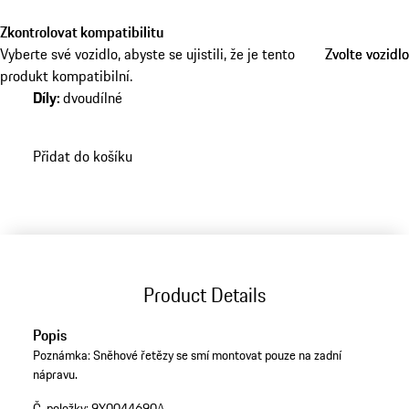
Zkontrolovat kompatibilitu
Vyberte své vozidlo, abyste se ujistili, že je tento
Zvolte vozidlo
Zvolte vozidlo
produkt kompatibilní.
Díly
:
dvoudílné
Přidat do košíku
Product Details
Popis
Poznámka: Sněhové řetězy se smí montovat pouze na zadní
nápravu.
Č. položky:
9Y0044690A