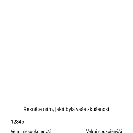
Řekněte nám, jaká byla vaše zkušenost
1
2
3
4
5
Velmi nespokojený/á
Velmi spokojený/á