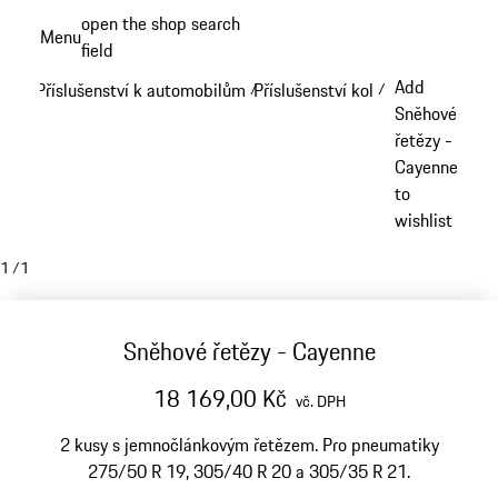
Přejít
open the shop search
Menu
k
field
My sh
hlavnímu
Add
Příslušenství k automobilům
Příslušenství kol
/
/
obsahu
Sněhové
řetězy -
Cayenne
to
wishlist
1
/
1
Sněhové řetězy - Cayenne
18 169,00 Kč
vč. DPH
2 kusy s jemnočlánkovým řetězem. Pro pneumatiky
275/50 R 19, 305/40 R 20 a 305/35 R 21.