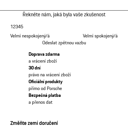
Řekněte nám, jaká byla vaše zkušenost
1
2
3
4
5
Velmi nespokojený/á
Velmi spokojený/á
Odeslat zpětnou vazbu
Doprava zdarma
a vrácení zboží
30 dní
právo na vrácení zboží
Oficiální produkty
přímo od Porsche
Bezpečná platba
a přenos dat
Změňte zemi doručení