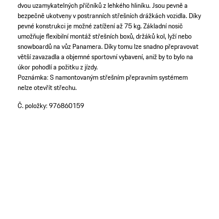
dvou uzamykatelných příčníků z lehkého hliníku. Jsou pevně a
bezpečně ukotveny v postranních střešních drážkách vozidla. Díky
pevné konstrukci je možné zatížení až 75 kg. Základní nosič
umožňuje flexibilní montáž střešních boxů, držáků kol, lyží nebo
snowboardů na vůz Panamera. Díky tomu lze snadno přepravovat
větší zavazadla a objemné sportovní vybavení, aniž by to bylo na
úkor pohodlí a požitku z jízdy.
Poznámka: S namontovaným střešním přepravním systémem
nelze otevřít střechu.
Č. položky:
976860159