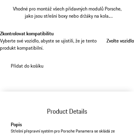
Vhodné pro montáž všech přídavných modulů Porsche,
jako jsou střešní boxy nebo držáky na kola.
Uzamykatelné příčníky z lehkého hliníku jsou bezpečně
ukotveny v postranních střešních drážkách.
Zkontrolovat kompatibilitu
Vyberte své vozidlo, abyste se ujistili, že je tento
Zvolte vozidlo
Zvolte vozidlo
produkt kompatibilní.
Přidat do košíku
Product Details
Popis
Střešní přepravní systém pro Porsche Panamera se skládá ze