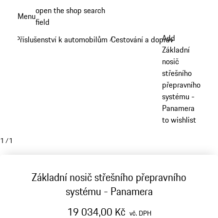
Přejít
open the shop search
Menu
k
field
My sh
hlavnímu
Add
Příslušenství k automobilům
Cestování a doprava
/
/
obsahu
Základní
nosič
střešního
přepravního
systému -
Panamera
to wishlist
1
/
1
Základní nosič střešního přepravního
systému - Panamera
19 034,00 Kč
vč. DPH