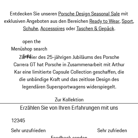
Entdecken Sie unseren
Porsche Design Seasonal Sale
mit
exklusiven Angeboten aus den Bereichen
Ready to Wear
,
Sport
,
Schuhe
,
Accessoires
oder
Taschen & Gepäck
.
open the
Zum
Menü
shop search
Hauptinhalt
My shopping bag, 0 item
field
springen
Zur Feier des 25-jährigen Jubiläums des Porsche
Carrera GT hat Porsche in Zusammenarbeit mit Arthur
Kar eine limitierte Capsule Collection geschaffen, die
die unbändige Kraft und das zeitlose Design des
legendären Supersportwagens widerspiegelt.
Zur Kollektion
Erzählen Sie von Ihren Erfahrungen mit uns
1
2
3
4
5
Sehr unzufrieden
Sehr zufrieden
Feedback senden