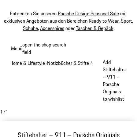
Entdecken Sie unseren
Porsche Design Seasonal Sale
mit
exklusiven Angeboten aus den Bereichen
Ready to Wear
,
Sport
,
Schuhe
,
Accessoires
oder
Taschen & Gepäck
.
Zum
open the shop search
Menü
Hauptinhalt
field
My sh
springen
Add
Home & Lifestyle
Notizbücher & Stifte
/
/
Stiftehalter
– 911 –
Porsche
Originals
to wishlist
1
/
1
Stiftehalter – 911 – Porsche Originals