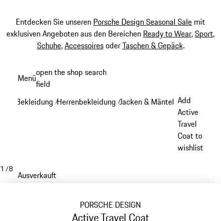
Entdecken Sie unseren
Porsche Design Seasonal Sale
mit
exklusiven Angeboten aus den Bereichen
Ready to Wear
,
Sport
,
Schuhe
,
Accessoires
oder
Taschen & Gepäck
.
Zum
open the shop search
Menü
Hauptinhalt
field
My sh
springen
Add
Bekleidung
Herrenbekleidung
Jacken & Mäntel
/
/
/
Active
Travel
Coat to
wishlist
1
/
8
Ausverkauft
PORSCHE DESIGN
Active Travel Coat