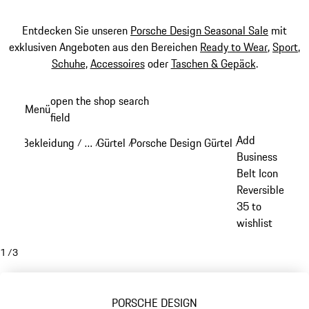
Entdecken Sie unseren
Porsche Design Seasonal Sale
mit
exklusiven Angeboten aus den Bereichen
Ready to Wear
,
Sport
,
Schuhe
,
Accessoires
oder
Taschen & Gepäck
.
Zum
open the shop search
Menü
Hauptinhalt
field
My sh
springen
Add
Bekleidung
…
Gürtel
Porsche Design Gürtel
/
/
/
/
Reveal collapsed breadcrumb items
Business
Belt Icon
Reversible
35 to
wishlist
1
/
3
PORSCHE DESIGN