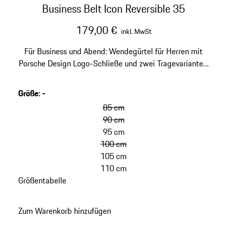
Business Belt Icon Reversible 35
179,00 €
inkl. MwSt
Für Business und Abend: Wendegürtel für Herren mit
Porsche Design Logo-Schließe und zwei Tragevarianten:
in Carbonoptik oder schwarzem Glattleder. Breite 35
mm.
Größe
:
-
85 cm
90 cm
95 cm
100 cm
105 cm
110 cm
Größentabelle
Zum Warenkorb hinzufügen