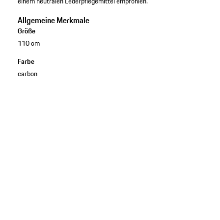
einem neutralen Lederpflegemittel empfohlen.
Allgemeine Merkmale
Größe
110 cm
Farbe
carbon