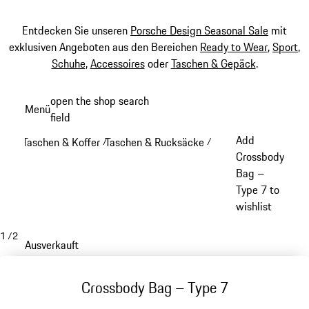
Entdecken Sie unseren
Porsche Design Seasonal Sale
mit
exklusiven Angeboten aus den Bereichen
Ready to Wear
,
Sport
,
Schuhe
,
Accessoires
oder
Taschen & Gepäck
.
Zum
open the shop search
Menü
Hauptinhalt
field
My sh
springen
Add
Taschen & Koffer
Taschen & Rucksäcke
/
/
Crossbody
Bag –
Type 7 to
wishlist
1
/
2
Ausverkauft
Crossbody Bag – Type 7