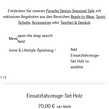
Entdecken Sie unseren
Porsche Design Seasonal Sale
mit
exklusiven Angeboten aus den Bereichen
Ready to Wear
,
Sport
,
Schuhe
,
Accessoires
oder
Taschen & Gepäck
.
Zum
open the shop search
Menü
Hauptinhalt
field
My sh
springen
Add
Home & Lifestyle
Spielzeug
/
/
Einsatzfahrzeuge-
Set Holz to
wishlist
1
/
2
Einsatzfahrzeuge-Set Holz
70,00 €
inkl. MwSt