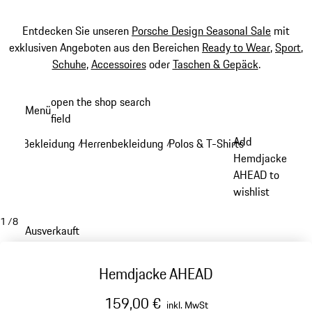
Entdecken Sie unseren
Porsche Design Seasonal Sale
mit
exklusiven Angeboten aus den Bereichen
Ready to Wear
,
Sport
,
Schuhe
,
Accessoires
oder
Taschen & Gepäck
.
Zum
open the shop search
Menü
Hauptinhalt
field
My sh
springen
Add
Bekleidung
Herrenbekleidung
Polos & T-Shirts
/
/
/
Hemdjacke
AHEAD to
wishlist
1
/
8
Ausverkauft
Hemdjacke AHEAD
159,00 €
inkl. MwSt