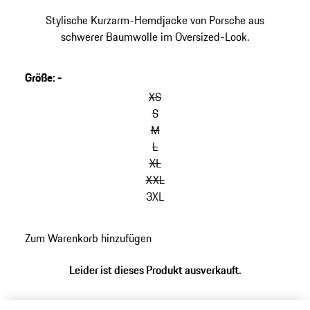
Stylische Kurzarm-Hemdjacke von Porsche aus
schwerer Baumwolle im Oversized-Look.
Größe
:
-
Varianten
überspringen
XS
(Größe)
S
M
L
XL
XXL
3XL
zurück
Zum Warenkorb hinzufügen
zu
Varianten
Leider ist dieses Produkt ausverkauft.
(Größe)