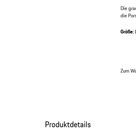
Die gra
die Po
Schrift
und Ihr
Größe
:
Zum Wa
Produktdetails