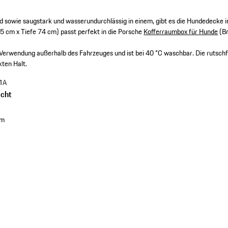
nd sowie saugstark und wasserundurchlässig in einem, gibt es die Hundedecke 
5 cm x Tiefe 74 cm) passt perfekt in die Porsche
Kofferraumbox für Hunde
(Br
e Verwendung außerhalb des Fahrzeuges und ist bei 40 °C waschbar. Die rutsch
kten Halt.
1A
cht
cm