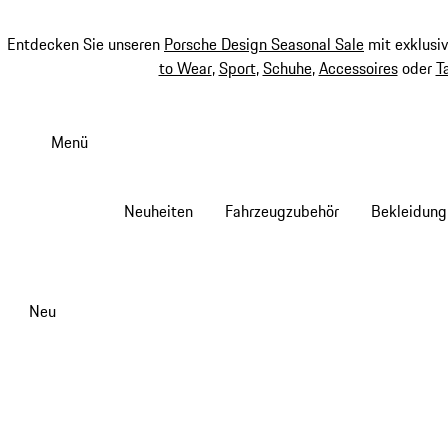
Entdecken Sie unseren
Porsche Design Seasonal Sale
mit exklusi
to Wear
,
Sport
,
Schuhe
,
Accessoires
oder
T
Zum
Hauptinhalt
Menü
springen
Neuheiten
Fahrzeugzubehör
Bekleidung
Neu