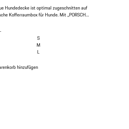
ue Hundedecke ist optimal zugeschnitten auf
rsche Kofferraumbox für Hunde. Mit „PORSCHE“
zug ist sie das optimale Extra für Ihren Hund
en Porsche.
L
S
M
L
renkorb hinzufügen