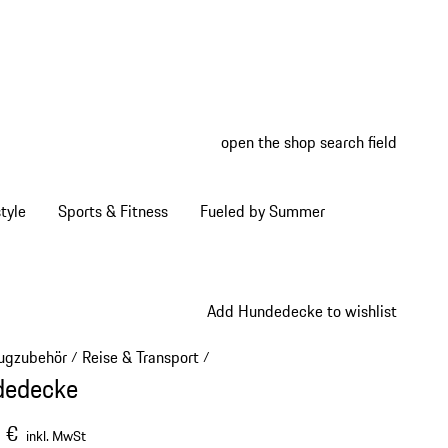
open the shop search field
My wish
My shop
tyle
Sports & Fitness
Fueled by Summer
Add Hundedecke to wishlist
ugzubehör
Reise & Transport
/
/
dedecke
 €
inkl. MwSt