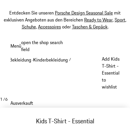
Entdecken Sie unseren
Porsche Design Seasonal Sale
mit
exklusiven Angeboten aus den Bereichen
Ready to Wear
,
Sport
,
Schuhe
,
Accessoires
oder
Taschen & Gepäck
.
Zum
open the shop search
Menü
Hauptinhalt
field
My sh
springen
Add Kids
Bekleidung
Kinderbekleidung
/
/
T-Shirt -
Essential
to
wishlist
1
/
6
Ausverkauft
Kids T-Shirt - Essential