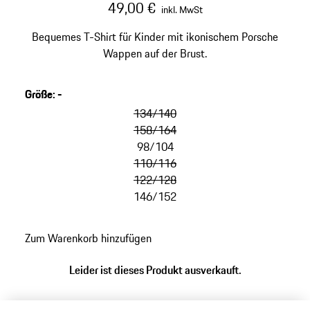
49,00 €
inkl. MwSt
Bequemes T-Shirt für Kinder mit ikonischem Porsche
Wappen auf der Brust.
Größe
:
-
134/140
158/164
98/104
110/116
122/128
146/152
Zum Warenkorb hinzufügen
Leider ist dieses Produkt ausverkauft.