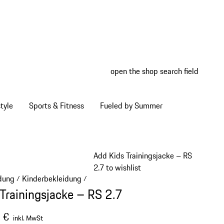
open the shop search field
My wish
My shop
tyle
Sports & Fitness
Fueled by Summer
Add Kids Trainingsjacke – RS
2.7 to wishlist
dung
Kinderbekleidung
/
/
 Trainingsjacke – RS 2.7
 €
inkl. MwSt