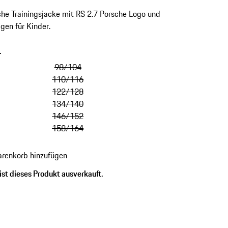
che Trainingsjacke mit RS 2.7 Porsche Logo und
gen für Kinder.
-
98/104
110/116
122/128
134/140
146/152
158/164
renkorb hinzufügen
ist dieses Produkt ausverkauft.