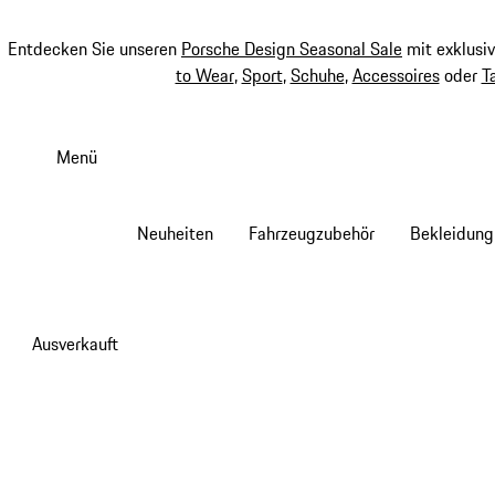
Entdecken Sie unseren
Porsche Design Seasonal Sale
mit exklusi
to Wear
,
Sport
,
Schuhe
,
Accessoires
oder
T
Zum
Hauptinhalt
Menü
springen
Neuheiten
Fahrzeugzubehör
Bekleidung
Ausverkauft