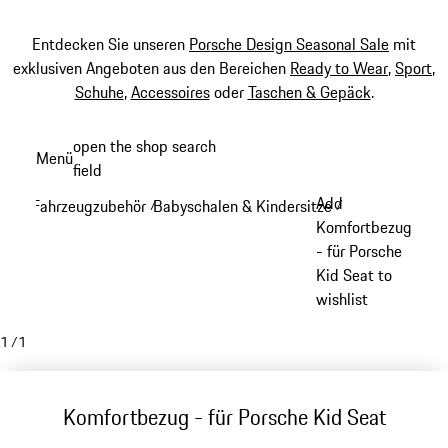
Entdecken Sie unseren
Porsche Design Seasonal Sale
mit
exklusiven Angeboten aus den Bereichen
Ready to Wear
,
Sport
,
Schuhe
,
Accessoires
oder
Taschen & Gepäck
.
Zum
open the shop search
Menü
Hauptinhalt
field
My sh
springen
Add
Fahrzeugzubehör
Babyschalen & Kindersitze
/
/
Komfortbezug
- für Porsche
Kid Seat to
wishlist
1
/
1
Komfortbezug - für Porsche Kid Seat