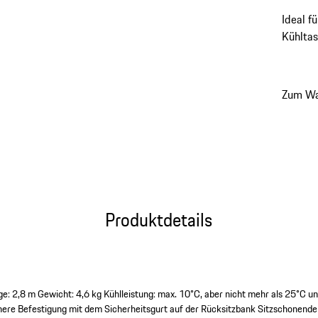
Ideal f
Kühltas
12V-Fah
Halt au
verstel
Zum Wa
Produktdetails
ge: 2,8 m
Gewicht: 4,6 kg
Kühlleistung: max. 10°C, aber nicht mehr als 25°C un
here Befestigung mit dem Sicherheitsgurt auf der Rücksitzbank
Sitzschonende 