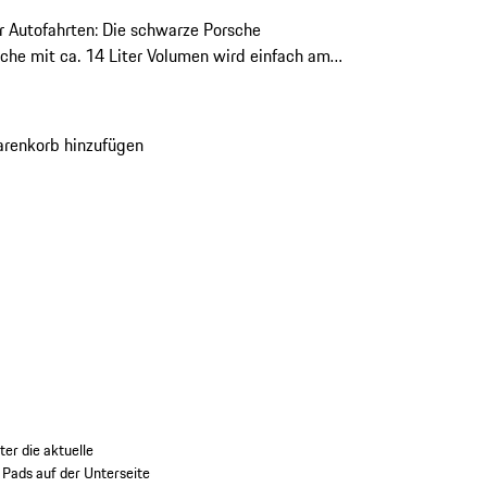
ür Autofahrten: Die schwarze Porsche
che mit ca. 14 Liter Volumen wird einfach am
rzeuganschluss betrieben. Sie bietet sicheren
f der Rücksitzbank und lässt sich per
lbarem Tragegurt bequem transportieren.
renkorb hinzufügen
ter die aktuelle
Pads auf der Unterseite