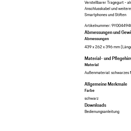
Verstellbarer Tragegurt - a
Anschlusskabel und weiter
Smartphones und Stiften
Artikelnummer:
9Y004494
Abmessungen und Gewi
Abmessungen
439 x 262 x 396 mm (Länge
Material- und Pflegehi
Material
Außenmaterial: schwarzes 
Allgemeine Merkmale
Farbe
schwarz
Downloads
Bedienungsanleitung