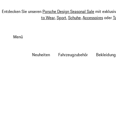
Entdecken Sie unseren
Porsche Design Seasonal Sale
mit exklusi
to Wear
,
Sport
,
Schuhe
,
Accessoires
oder
T
Zum
Hauptinhalt
Menü
springen
Neuheiten
Fahrzeugzubehör
Bekleidung