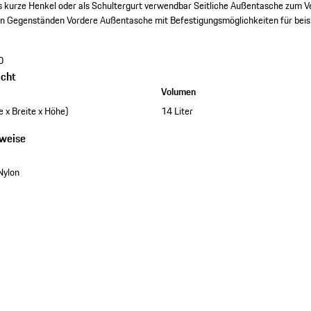
ls kurze Henkel oder als Schultergurt verwendbar
Seitliche Außentasche zum 
en Gegenständen
Vordere Außentasche mit Befestigungsmöglichkeiten für beisp
0
cht
Volumen
 x Breite x Höhe)
14 Liter
nweise
Nylon