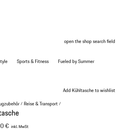
open the shop search field
My wish
My shop
tyle
Sports & Fitness
Fueled by Summer
Add Kühltasche to wishlist
ugzubehör
Reise & Transport
/
/
tasche
0 €
inkl. MwSt