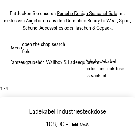
Entdecken Sie unseren
Porsche Design Seasonal Sale
mit
exklusiven Angeboten aus den Bereichen
Ready to Wear
,
Sport
,
Schuhe
,
Accessoires
oder
Taschen & Gepäck
.
Zum
open the shop search
Menü
Hauptinhalt
field
My sh
springen
Add Ladekabel
Fahrzeugzubehör
Wallbox & Ladeequipment
/
/
Industriesteckdose
to wishlist
1
/
4
Ladekabel Industriesteckdose
108,00 €
inkl. MwSt