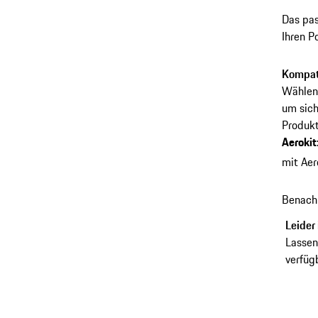
Das pas
Ihren P
wassera
Versch
Kompati
Sichtfe
Wählen 
Diebsta
um sich
Produkt
Aerokit
mit Aer
Benachr
Leider 
Lassen
verfügb