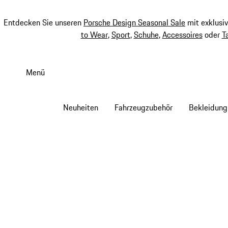
Entdecken Sie unseren
Porsche Design Seasonal Sale
mit exklusi
to Wear
,
Sport
,
Schuhe
,
Accessoires
oder
T
Zum
Hauptinhalt
Menü
springen
Neuheiten
Fahrzeugzubehör
Bekleidung