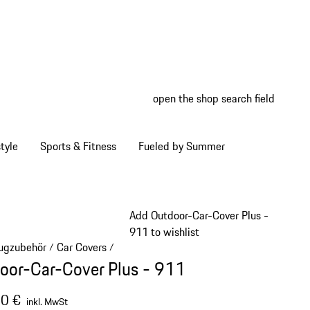
open the shop search field
My wish
My shop
tyle
Sports & Fitness
Fueled by Summer
Add Outdoor-Car-Cover Plus -
911 to wishlist
ugzubehör
Car Covers
/
/
oor-Car-Cover Plus - 911
0 €
inkl. MwSt