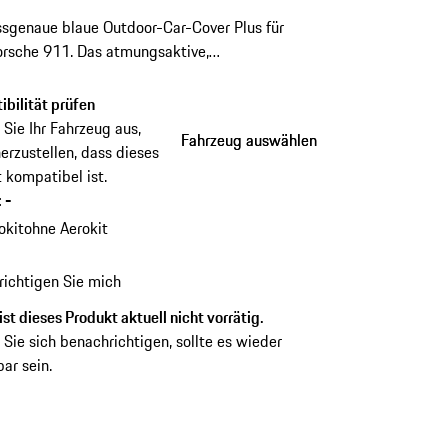
sgenaue blaue Outdoor-Car-Cover Plus für
orsche 911. Das atmungsaktive,
bweisende Material schützt zuverlässig vor
mutzung. Mit farbigem Porsche Wappen,
bilität prüfen
nster für das Kennzeichen und integrierter
Sie Ihr Fahrzeug aus,
Fahrzeug auswählen
Fahrzeug auswählen
hlsicherung.
erzustellen, dass dieses
 kompatibel ist.
:
-
okit
ohne Aerokit
ichtigen Sie mich
ist dieses Produkt aktuell nicht vorrätig.
 Sie sich benachrichtigen, sollte es wieder
ar sein.